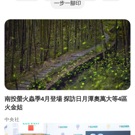
一步一腳印
南投螢火蟲季4月登場 探訪日月潭奧萬大等4區
火金姑
中央社