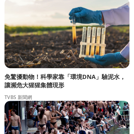
免驚擾動物！科學家靠「環境DNA」驗泥水，
讓瀕危大猩猩集體現形
TVBS 新聞網