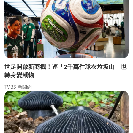
世足開啟新商機！連「2千萬件球衣垃圾山」也
轉身變潮物
TVBS 新聞網