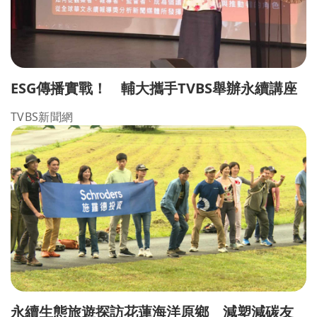
ESG傳播實戰！ 輔大攜手TVBS舉辦永續講座
TVBS新聞網
永續生態旅遊探訪花蓮海洋原鄉 減塑減碳友