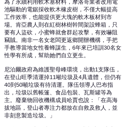
為了永續利用軟木塞材料，摩洛哥業者改用電
池驅動的電鋸採收軟木橡皮樹，不僅大幅提高
工作效率，也能提供更大塊的軟木板材到市
場。肯亞農人則在紅樹林樹幹間架設蜂箱，只
要有人盜砍，小蜜蜂就會群起攻擊，有效嚇阻
竊賊。南非一名女老闆更返鄉開辦機構，手把
手教導當地女性養蜂謀生，6年來已培訓30名女
性學有所成，幫助她們自立更生。
尼泊爾政府為維護聖母峰環境，出動1支隊伍，
在登山旺季清運掉11噸垃圾及4具遺體，但仍有
40到50噸垃圾有待清運。隊伍領導人巴布指
出，垃圾以舊帳篷、食品包裝、瓦斯罐等為
主。廢棄物回收機構成員哈賈也說：「在高海
拔地區，登山者專注力都放在自救及救人，並
非刻意製造垃圾。」