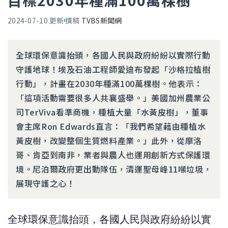
目標2030年種滿100萬棵樹
2024-07-10
更新
撰稿
TVBS新聞網
全球環保意識抬頭，各國人民與政府紛紛以實際行動
守護地球！埃及石油工程師愛迪布發起「沙格拉植樹
行動」，計畫在2030年種滿100萬棵樹。他表示：
「這項活動需要很多人共襄盛舉。」美國加州農業公
司TerViva看準商機，種植大量「水黃皮樹」，董事
會主席Ron Edwards直言：「我們希望藉由種植水
黃皮樹，改變整個生質燃料產業。」此外，從摩洛
哥、肯亞到南非，業者與農人也運用創新方式保護環
境。尼泊爾政府更出動隊伍，清運聖母峰11噸垃圾，
展現守護之心！
全球環保意識抬頭，各國人民與政府紛紛以實