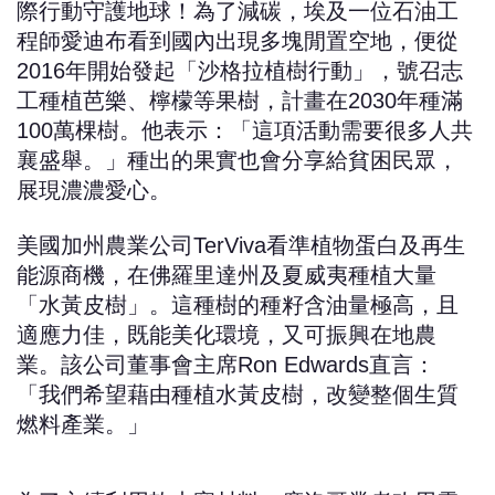
際行動守護地球！為了減碳，埃及一位石油工
程師愛迪布看到國內出現多塊閒置空地，便從
2016年開始發起「沙格拉植樹行動」，號召志
工種植芭樂、檸檬等果樹，計畫在2030年種滿
100萬棵樹。他表示：「這項活動需要很多人共
襄盛舉。」種出的果實也會分享給貧困民眾，
展現濃濃愛心。
美國加州農業公司TerViva看準植物蛋白及再生
能源商機，在佛羅里達州及夏威夷種植大量
「水黃皮樹」。這種樹的種籽含油量極高，且
適應力佳，既能美化環境，又可振興在地農
業。該公司董事會主席Ron Edwards直言：
「我們希望藉由種植水黃皮樹，改變整個生質
燃料產業。」