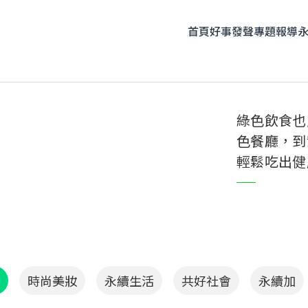
首頁
好事發聲
專題報導
題企劃
人物專訪
友善飲食
時尚美妝
永續生活
全部
綠色飲食也
色餐廳，到
輕鬆吃出健
時尚美妝
永續生活
共好社會
永續加