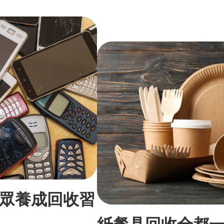
眾養成回收習
紙餐具回收全都