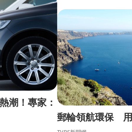
熱潮！專家：
郵輪領航環保 
TVBS新聞網