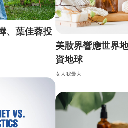
星樺、葉佳蓉投
美妝界響應世界
資地球
女人我最大