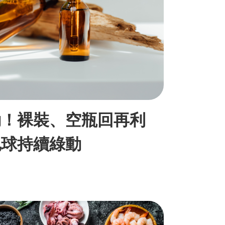
動！裸裝、空瓶回再利
地球持續綠動