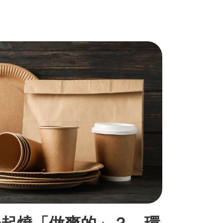
一起燒「做爽的」？ 環