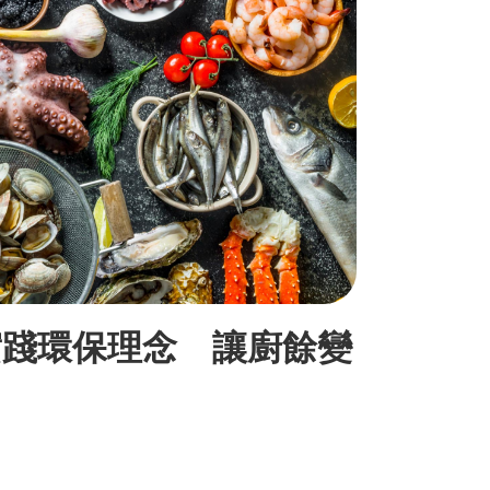
實踐環保理念 讓廚餘變