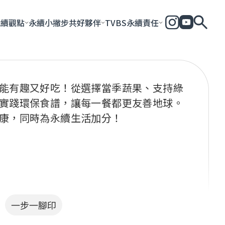
永續觀點
永續小撇步
共好夥伴
TVBS永續責任
全部
永續企業
共好社會
永續影響力報告
永續城市
永續加
一步一腳印
團體與個人
永續e指南
能有趣又好吃！從選擇當季蔬果、支持綠
實踐環保食譜，讓每一餐都更友善地球。
康，同時為永續生活加分！
一步一腳印