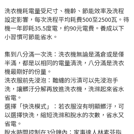
洗衣機耗電量受尺寸、機齡、節能效率及洗程
設定影響，每次洗程平均耗費500至2500瓦。待
機一年即耗35.5度電，約90元電費。養成以下
小習慣可節能省水。
集到八分滿一次洗：洗衣機無論是滿倉或是僅
半滿，都是以相同的電量清洗，八分滿是洗衣
機最剛好的份量。
洗衣服前先浸泡：難纏的污漬可以先浸泡手
洗，讓髒汙分解再放進洗衣機，洗滌起來省水
省電。
選擇「快洗模式」：若衣服沒有明顯髒汙，可
以選擇快洗，縮短洗滌和脫水的次數，省水又
省電。
脫水時間控制在3分鐘內：家事達人林素芬指