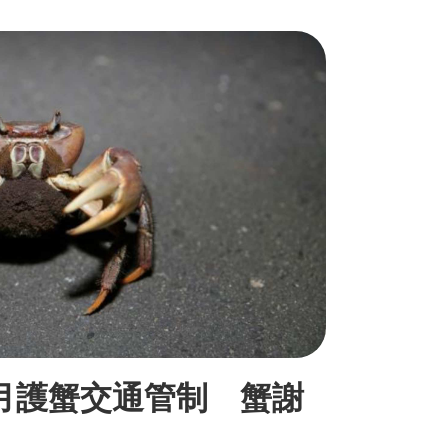
9月護蟹交通管制 蟹謝