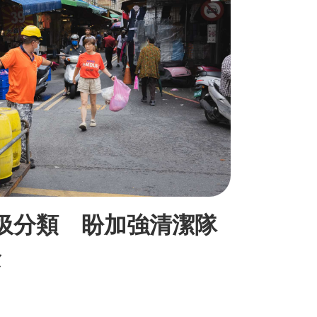
垃圾分類 盼加強清潔隊
念