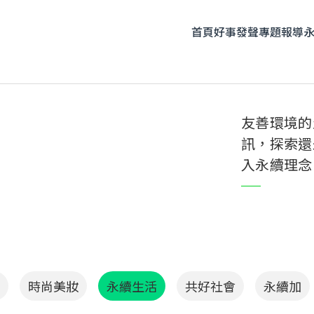
首頁
好事發聲
專題報導
題企劃
人物專訪
友善飲食
時尚美妝
永續生活
全部
友善環境的
訊，探索還
入永續理念
時尚美妝
永續生活
共好社會
永續加