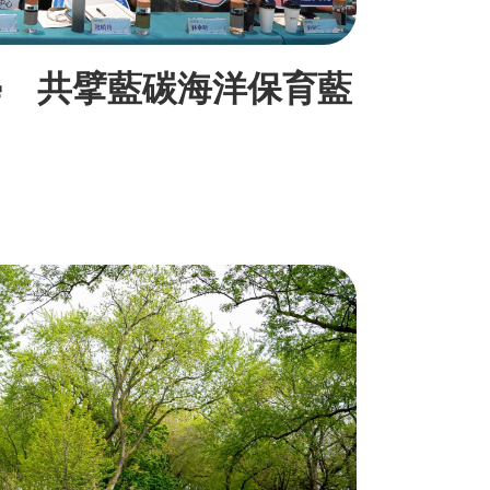
學 共擘藍碳海洋保育藍