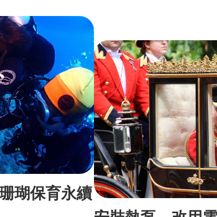
珊瑚保育永續
安裝熱泵、改用