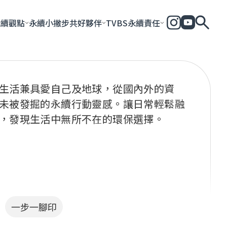
永續觀點
永續小撇步
共好夥伴
TVBS永續責任
全部
永續企業
共好社會
永續影響力報告
永續城市
永續加
一步一腳印
團體與個人
永續e指南
生活兼具愛自己及地球，從國內外的資
未被發掘的永續行動靈感。讓日常輕鬆融
，發現生活中無所不在的環保選擇。
一步一腳印