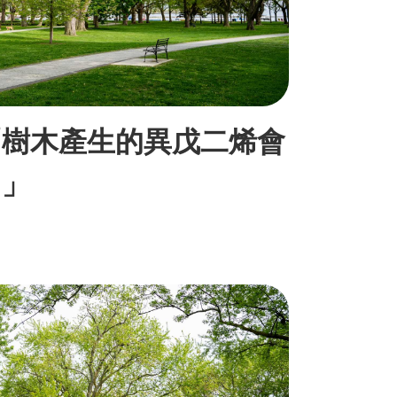
「樹木產生的異戊二烯會
？」