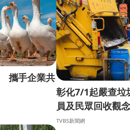
 攜手企業共
彰化7/1起嚴查
員及民眾回收觀
TVBS新聞網