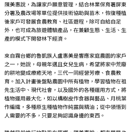
陳美惠說，為讓家戶願意管理，結合林業保育署屏東
分署及農改場等單位提供技術協助與苗木，恢復種植
後家戶可發展食農教育、社區遊程，除可自給自足
外，也可成為旅遊體驗產品，在兼顧生態、生活、生
產的模式下開發林下經濟。
來自霧台鄉的魯凱族人盧惠美是響應家庭農園的家戶
之一，她說，母親年邁且女兒生病，希望將家中荒廢
的耕地變成療癒天地，三代一同經營芳療、食農教
育。加入計畫後盤點農園中所有植物，學習植物在祖
先生活中、現代社會，以及國外的各種運用方式，將
植物運用最大化，如以構樹皮作食器與藝品、月桃葉
作編織，多種原生種植物作純露與精油；從中領悟到
人需要的不多，只要足夠認識身邊的東西。