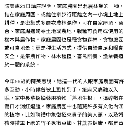
陳美惠21日講座說明，家庭農園是混農林業的一種，
指在家庭周圍、或離住家步行距離之內一小塊土地上
耕種，是密集式多層次農林混作，可在自家屋頂、窗
台、家庭周邊畸零土地或農地，栽種可食用或使用的
樹木與農作物。家庭農園也是種食物森林、食物庭園
或可食地景；更是種生活方式，提供自給自足和糧食
安全，是集農作物、林木種植、畜禽飼養、漁業養殖
於一體的系統。
今年56歲的陳美惠說，她這一代的人跟家庭農園有許
多互動，小時候曾被土虱扎到手，痠麻又痛難以入
眠，家中長輩採摘藥用植物「落地生根」，搗碎敷在
傷口才消紅退腫。家庭農園中也蘊藏許多有文化內涵
的植物，比如聘禮中象徵招來貴子的美人蕉，以及婚
禮時禮車上綁的竹子象徵貞節、甘蔗表健康，都是童