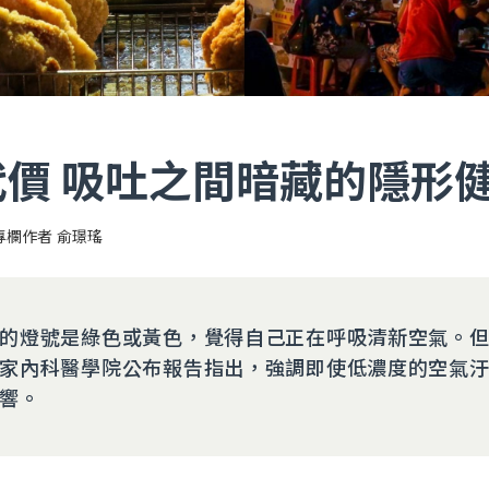
代價 吸吐之間暗藏的隱形
專欄作者 俞璟瑤
的燈號是綠色或黃色，覺得自己正在呼吸清新空氣。
家內科醫學院公布報告指出，強調即使低濃度的空氣
響。