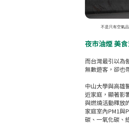
不是只有空氣品
夜市油煙 美
而台灣最引以為
無數遊客，卻也
中山大學與高雄醫
近家庭，顯著影
與燃燒活動釋放
家庭室內PM1與
碳、一氧化碳、總