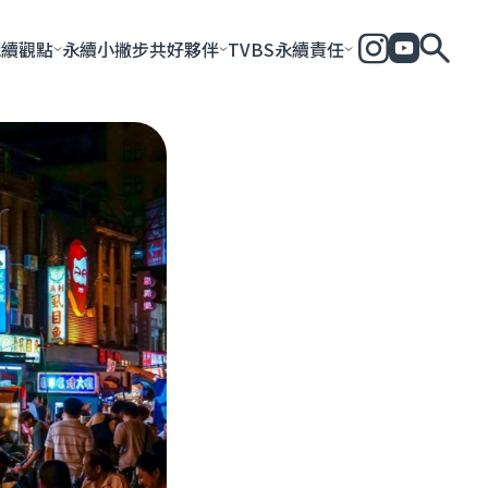
永續觀點
永續小撇步
共好夥伴
TVBS永續責任
全部
永續企業
共好社會
永續影響力報告
永續城市
永續加
一步一腳印
團體與個人
永續e指南