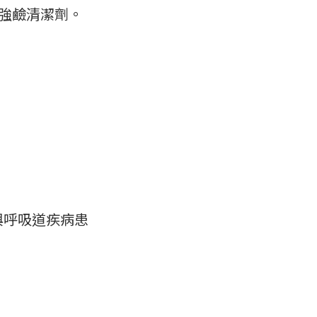
酸強鹼清潔劑。
與呼吸道疾病患