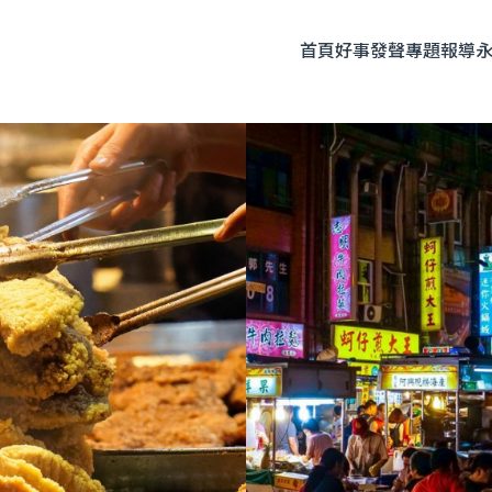
首頁
好事發聲
專題報導
題企劃
人物專訪
友善飲食
時尚美妝
永續生活
全部