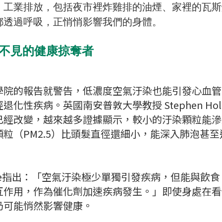
、工業排放，包括夜市裡炸雞排的油煙、家裡的瓦斯
都透過呼吸，正悄悄影響我們的身體。
看不見的健康掠奪者
學院的報告就警告，低濃度空氣汙染也能引發心血管
化性疾病。英國南安普敦大學教授 Stephen Hol
已經改變，越來越多證據顯示，較小的汙染顆粒能滲
粒（PM2.5）比頭髮直徑還細小，能深入肺泡甚
olgate指出：「空氣汙染極少單獨引發疾病，但能與
互作用，作為催化劑加速疾病發生。」即使身處在看
仍可能悄然影響健康。