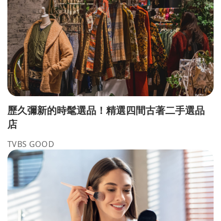
歷久彌新的時髦選品！精選四間古著二手選品
店
TVBS GOOD