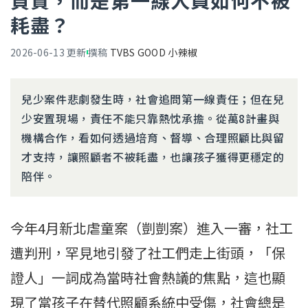
負責，而是第一線人員如何不被
耗盡？
2026-06-13
更新
撰稿
TVBS GOOD 小辣椒
兒少案件悲劇發生時，社會追問第一線責任；但在兒
少安置現場，責任不能只靠熱忱承擔。從萬8計畫與
機構合作，看如何透過培育、督導、合理照顧比與留
才支持，讓照顧者不被耗盡，也讓孩子獲得更穩定的
陪伴。
今年4月新北虐童案（剴剴案）進入一審，社工
遭判刑，罕見地引發了社工們走上街頭，「保
證人」一詞成為當時社會熱議的焦點，這也顯
現了當孩子在替代照顧系統中受傷，社會總是