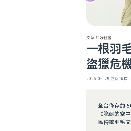
文章
共好社會
一根羽毛
盜獵危
2026-06-29
更新
撰稿
全台僅存約 
《脆弱的空中
民傳統羽毛文