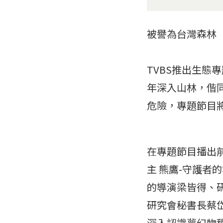
被譽為台灣森林
TVBS推出生態
年深入山林，偕
危險，專題節目將
在專題節目播出前
主 熊鷹-守護者
的導演梁皆得、
研究會秘書長蔡
深入認識夢幻物