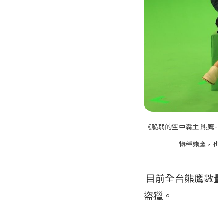
《脆弱的空中霸主 熊鷹
物種熊鷹，
目前全台熊鷹數
盜獵。