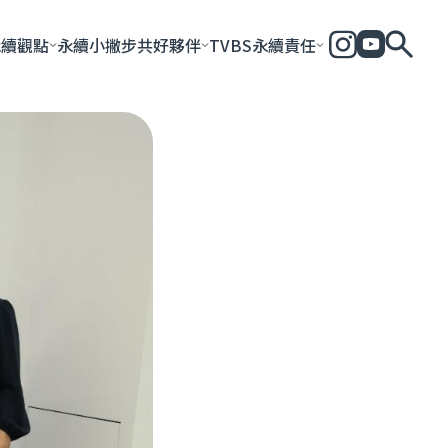
永續觀點
永續小撇步
共好夥伴
TVBS永續責任
全部
永續企業
共好社會
永續影響力報告
永續城市
永續加
一步一腳印
團體與個人
永續e指南