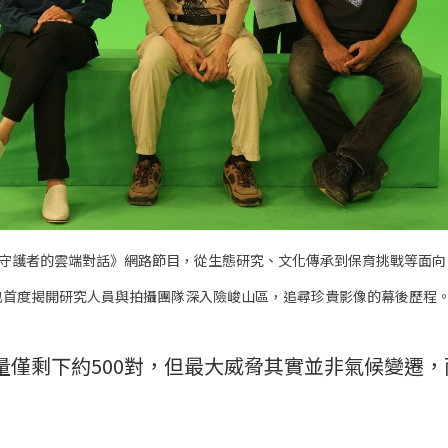
-守護者的雲端對話》網路節目，從生態研究、文化傳承到保育挑戰等面
也首度揭開研究人員與拍攝團隊深入險峻山區，追尋珍貴影像的幕後歷程。圖
量僅剩下約500對，但最大威脅其實並非氣候變遷