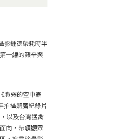
、攝影鍾德榮耗時半
第一線的艱辛與
播《脆弱的空中霸
2年拍攝熊鷹紀錄片
勳，以及台灣猛禽
面向，帶領觀眾
區，追尋珍貴影