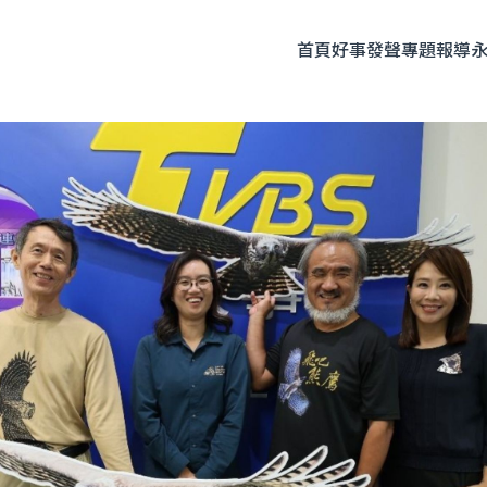
首頁
好事發聲
專題報導
題企劃
人物專訪
友善飲食
時尚美妝
永續生活
全部