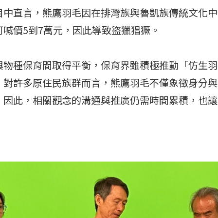
目中直言，熊鷹羽毛因在排灣族與魯凱族傳統文化中
可喊價5到7萬元，因此導致盜獵猖獗。
與物種保育間取得平衡，保育界雖積極推動「仿生羽
，對許多原住民族群而言，熊鷹羽毛不僅象徵身分與
。因此，相關觀念的溝通與推廣仍需時間累積，也讓