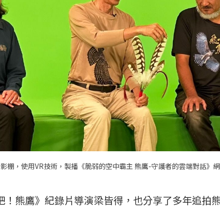
攝影棚，使用VR技術，製播《脆弱的空中霸主 熊鷹-守護者的雲端對話》網
吧！熊鷹》紀錄片導演梁皆得，也分享了多年追拍