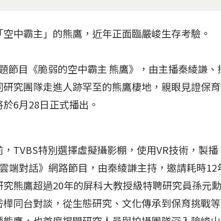
「空中霸主」的熊鷹，近年正面臨嚴峻生存考驗。
專題節目《脆弱的空中霸主 熊鷹》，由主播秦綾謙
同研究團隊走進人跡罕至的熊鷹棲地，親眼見證保育
於6月28日正式播出。
，TVBS特別選擇虛擬攝影棚，使用VR技術，製
的雲端對話》網路節目，由秦綾謙主持，邀請耗時1
研究熊鷹超過20年的屏科大教授級特聘研究員孫元
岱樺同台對談，從生態研究、文化傳承到保育挑戰等
種熊鷹，也首度揭開研究人員與拍攝團隊深入險峻山