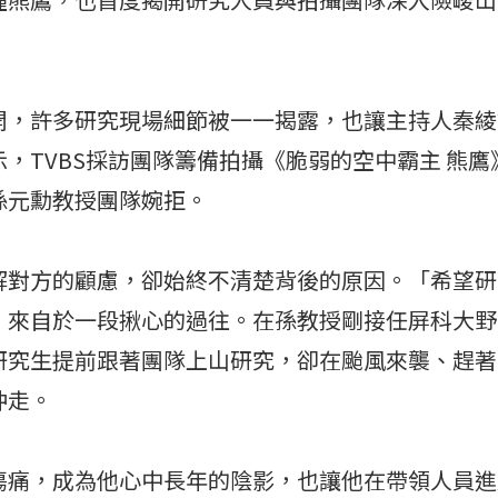
開，許多研究現場細節被一一揭露，也讓主持人秦綾
，TVBS採訪團隊籌備拍攝《脆弱的空中霸主 熊
孫元勳教授團隊婉拒。
解對方的顧慮，卻始終不清楚背後的原因。「希望研
，來自於一段揪心的過往。在孫教授剛接任屏科大野
研究生提前跟著團隊上山研究，卻在颱風來襲、趕著
沖走。
傷痛，成為他心中長年的陰影，也讓他在帶領人員進