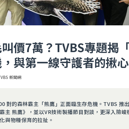
叫價7萬？TVBS專題揭
機，與第一線守護者的揪心
TVBS 新聞網
500 對的森林霸主「熊鷹」正面臨生存危機。TVBS 推
霸主 熊鷹》，並以VR技術製播節目對談，更深入險峻
化與物種保育的拉扯。