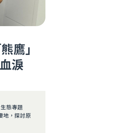
「熊鷹」
血淚
出生態專題
棲地，探討原