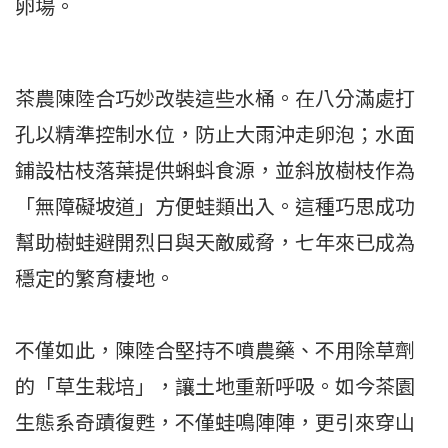
卵場。
茶農陳陸合巧妙改裝這些水桶。在八分滿處打
孔以精準控制水位，防止大雨沖走卵泡；水面
鋪設枯枝落葉提供蝌蚪食源，並斜放樹枝作為
「無障礙坡道」方便蛙類出入。這種巧思成功
幫助樹蛙避開烈日與天敵威脅，七年來已成為
穩定的繁育棲地。
不僅如此，陳陸合堅持不噴農藥、不用除草劑
的「草生栽培」，讓土地重新呼吸。如今茶園
生態系奇蹟復甦，不僅蛙鳴陣陣，更引來穿山