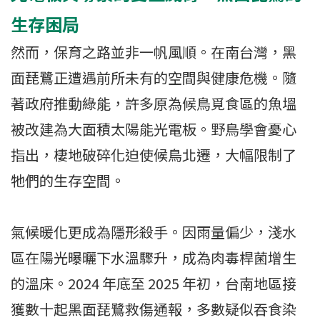
生存困局
然而，保育之路並非一帆風順。在南台灣，黑
面琵鷺正遭遇前所未有的空間與健康危機。隨
著政府推動綠能，許多原為候鳥覓食區的魚塭
被改建為大面積太陽能光電板。野鳥學會憂心
指出，棲地破碎化迫使候鳥北遷，大幅限制了
牠們的生存空間。
氣候暖化更成為隱形殺手。因雨量偏少，淺水
區在陽光曝曬下水溫驟升，成為肉毒桿菌增生
的溫床。2024 年底至 2025 年初，台南地區接
獲數十起黑面琵鷺救傷通報，多數疑似吞食染