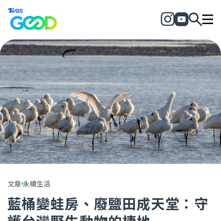
文章
永續生活
藍桶變蛙房、廢鹽田成天堂：守