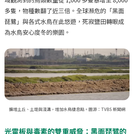
多隻，物種數翻了近三倍。全球瀕危的「黑面
琵鷺」與各式水鳥在此悠遊，死寂鹽田轉眼成
為水鳥安心度冬的樂園。
擴增土丘、土堤與淺溝，增加水鳥棲息點。圖源：TVBS 新聞網
光電板與毒素的雙重威脅：黑面琵鷺的