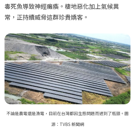
毒死魚導致神經癱瘓。棲地惡化加上氣候異
常，正持續威脅這群珍貴嬌客。
不論是農電還是漁電，目前在台灣都因生態問題而遇到了瓶頸。圖
源：TVBS 新聞網