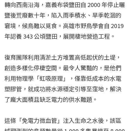
轉向西南沿海，嘉義布袋鹽田自 2000 年停止曬
鹽後荒廢數十年，陷入雨季積水、旱季乾涸的
窘境，候鳥難以覓食。高雄市野鳥學會自 2019
年認養 343 公頃鹽田，展開棲地營造工程。
復育團隊利用清淤土方堆置高低起伏的土堤，
創造多樣化停棲空間。最令人驚豔的，是他們
利用物理學「虹吸原理」，僅靠低成本的水電
塑膠管，就成功將水源穩定引導至窪地，解決
了龐大面積且缺乏電力的供水難題。
這條「免電力微血管」注入生命之水後，該區
域觀測到的鳥類數量從 1,000 多隻暴增至 8,000