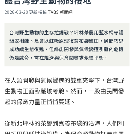
護台灣野生動物的棲地
2026-03-20
更新
撰稿
TVBS 新聞網
台灣野生動物的生存拉鋸戰？坪林茶農用藍水桶守護
翡翠樹蛙、鳥會以虹吸原理復育布袋鹽田，民間巧思
成功讓生態復甦，但綠能開發與氣候變遷引發的危機
仍是威脅，需在經濟與保育間尋求永續平衡。
在人類開發與氣候變遷的雙重夾擊下，台灣野
生動物正面臨嚴峻考驗。然而，一股由民間發
起的保育力量正悄悄蔓延。
從新北坪林的茶鄉到嘉義布袋的沿海，人們利
用巧思與低技術設備，為保育類動物打造專屬