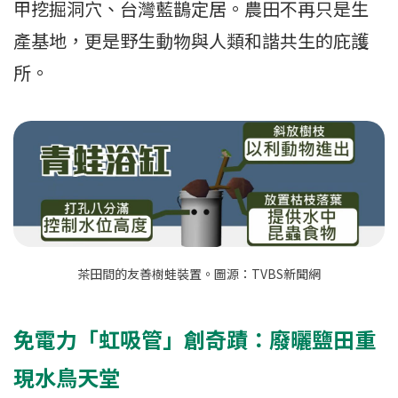
甲挖掘洞穴、台灣藍鵲定居。農田不再只是生
產基地，更是野生動物與人類和諧共生的庇護
所。
茶田間的友善樹蛙裝置。圖源：TVBS新聞網
免電力「虹吸管」創奇蹟：廢曬鹽田重
現水鳥天堂