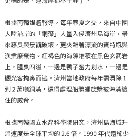
更糟的是，連海岸都不平靜了。
根據南韓媒體報導，每年春夏之交，來自中國
大陸沿岸的「銅藻」大量入侵濟州島海岸，帶
來惡臭與景觀破壞，更夾雜著漂流的寶特瓶與
漁業廢棄物。紅褐色的海藻堆積在黑色玄武岩
上，腥臭四溢，一邊是鴨子奮力划水，一邊是
觀光客掩鼻而逃。濟州當地政府每年需清除 1
到 2 萬噸銅藻，還得處理船體螺旋槳被海藻纏
住的威脅。
根據南韓國立水產科學院研究，濟州島海域升
溫速度是全球平均的 2.6 倍。1990 年代還稀少