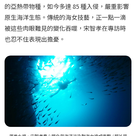
的亞熱帶物種，如今多達 85 種入侵，嚴重影響
原生海洋生態。傳統的海女技藝，正一點一滴
被這些肉眼難見的變化吞噬，宋智孝在專訪時
也忍不住表現出擔憂。
潛進水裡，宋智孝憂心暖化與海洋污染對海女造成衝擊 / 照片提