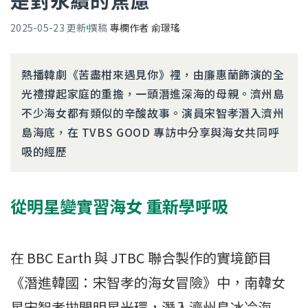
是對永續的焦慮
2025-05-23
更新
撰稿
專欄作者 俞璟瑤
熱播韓劇《苦盡柑來遇見你》裡，由廉惠蘭飾演的全
光禮撐起家庭的重擔，一頭潛進深海的母親。濟州島
不少海女都有類似的辛酸故事。演員宋智孝潛入濟州
島海底，在 TVBS GOOD 專訪中分享與海女共同呼
吸的經歷
從明星變實習海女 重新學呼吸
在 BBC Earth 與 JTBC 聯合製作的實境節目
《潛進韓國：宋智孝的海女冒險》中，南韓女
星宋智孝拋開明星光環，潛入濟州島冰冷海