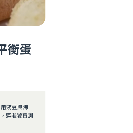
「平衡蛋
利用豌豆與海
感，連老饕盲測