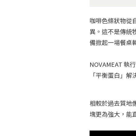
咖啡色條狀物從
異。這不是傳統牧
備掀起一場餐桌
NOVAMEAT
「平衡蛋白」解
相較於過去質地
塊更為強大，能