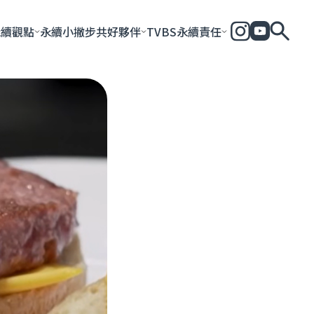
永續觀點
永續小撇步
共好夥伴
TVBS永續責任
全部
永續企業
共好社會
永續影響力報告
永續城市
永續加
一步一腳印
團體與個人
永續e指南