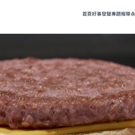
首頁
好事發聲
專題報導
題企劃
人物專訪
友善飲食
時尚美妝
永續生活
全部