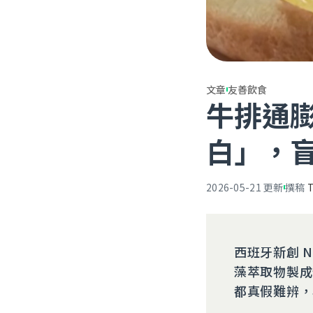
文章
友善飲食
牛排通膨
白」，
2026-05-21
更新
撰稿
西班牙新創 N
藻萃取物製成
都真假難辨，