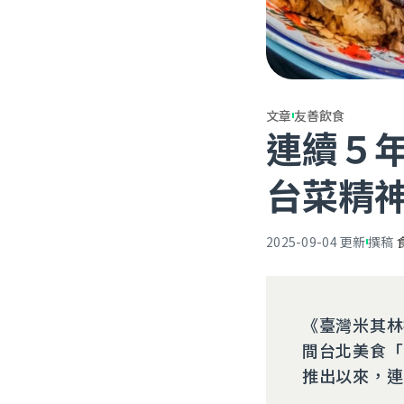
文章
友善飲食
連續５
台菜精
2025-09-04
更新
撰稿
《臺灣米其林
間台北美食「
推出以來，連