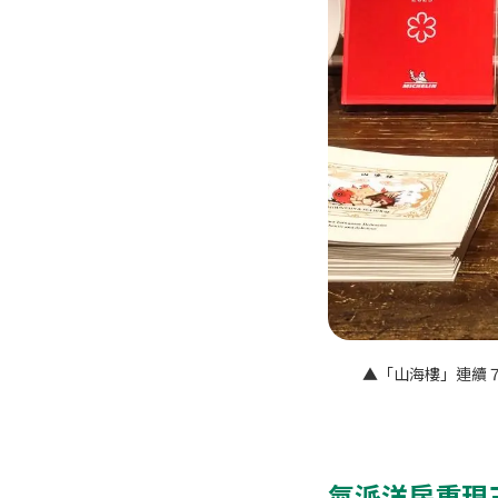
▲「山海樓」連續７
氣派洋房重現