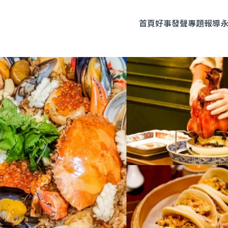
首頁
好事發聲
專題報導
題企劃
人物專訪
友善飲食
時尚美妝
永續生活
全部