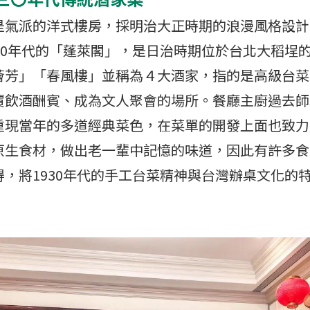
是氣派的洋式樓房，採明治大正時期的浪漫風格設計
30年代的「蓬萊閣」，是日治時期位於台北大稻埕
薈芳」「春風樓」並稱為４大酒家，指的是高級台菜
賈飲酒酬賓、成為文人聚會的場所。餐廳主廚過去師
重現當年的多道經典菜色，在菜單的開發上面也致力
原生食材，做出老一輩中記憶的味道，因此有許多食
，將1930年代的手工台菜精神與台灣辦桌文化的