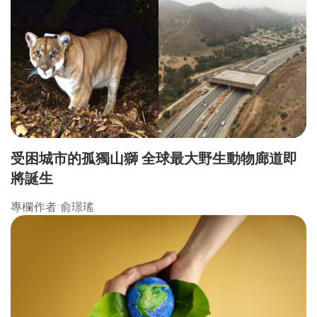
受困城市的孤獨山獅 全球最大野生動物廊道即
將誕生
專欄作者 俞璟瑤