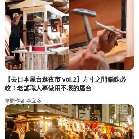
【去日本屋台逛夜市 vol.2】方寸之間錙銖必
較！老舖職人專做用不壞的屋台
專欄作者 李宜蓉