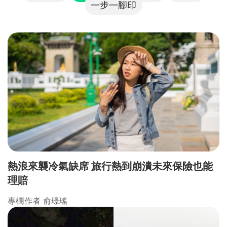
一步一腳印
熱浪來襲冷氣缺席 旅行熱到崩潰未來保險也能
理賠
專欄作者 俞璟瑤