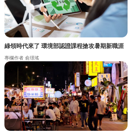
綠領時代來了 環境部認證課程搶攻暑期新職涯
專欄作者 俞璟瑤