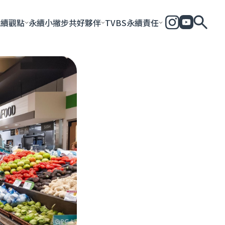
永續觀點
永續小撇步
共好夥伴
TVBS永續責任
全部
永續企業
共好社會
永續影響力報告
永續城市
永續加
一步一腳印
團體與個人
永續e指南