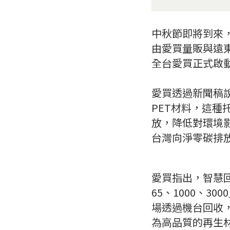
中秋節即將到來
由愛買量販與遠
全台愛買正式啟
愛買透過新聞稿
PET材料，這種
放，降低對環境
台灣向淨零碳排
愛買指出，智慧回
65、1000、
場透過機台回收
為高品質的再生