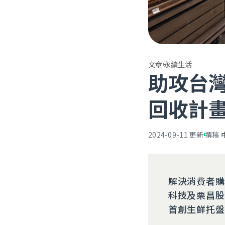
文章
永續生活
助攻台
回收計
2024-09-11
更新
撰稿
解決消費者購
科技及栗昌股
首創生鮮托盤