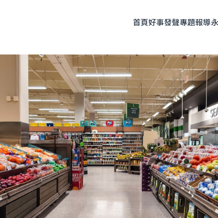
首頁
好事發聲
專題報導
題企劃
人物專訪
友善飲食
時尚美妝
永續生活
全部