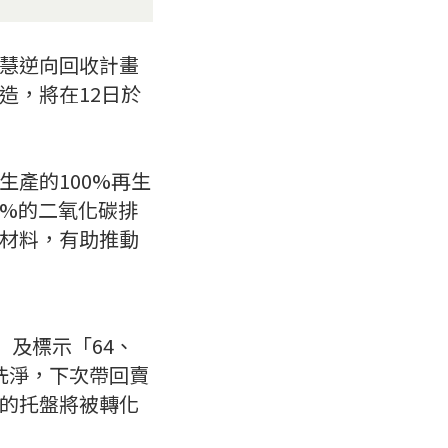
慧逆向回收計畫
造，將在12日於
產的100%再生
1%的二氧化碳排
材料，有助推動
」及標示「64、
盤洗淨，下次帶回賣
的托盤將被轉化