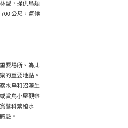
林型，提供鳥類
00 公尺，氣候
重要場所。為北
察的重要地點。
察水鳥和沼澤生
或賞鳥小屋觀察
賞鷺科繁殖水
體驗。