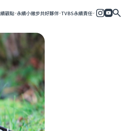
永續觀點
永續小撇步
共好夥伴
TVBS永續責任
全部
永續企業
共好社會
永續影響力報告
永續城市
永續加
一步一腳印
團體與個人
永續e指南