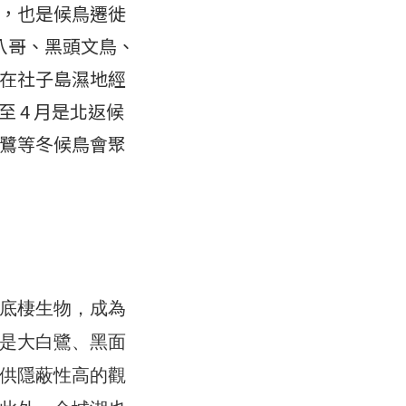
，也是候鳥遷徙
八哥、黑頭文鳥、
在社子島濕地經
 4 月是北返候
鷺等冬候鳥會聚
底棲生物，成為
是大白鷺、黑面
供隱蔽性高的觀