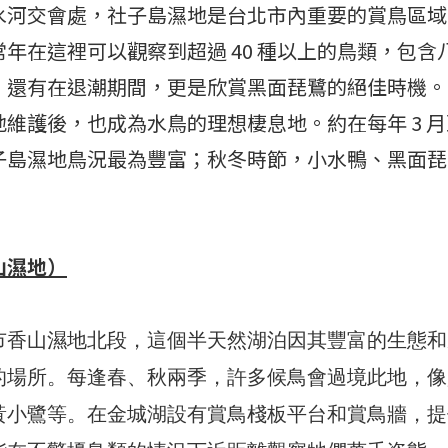
水河交會處，社子島濕地是台北市內重要的賞鳥區域
年在這裡可以觀察到超過 40 種以上的鳥類，包含
，還有在退潮期間，更是欣賞黑面琵鷺的絕佳時機。
維護後，也成為水鳥的理想棲息地。約在每年 3 月至
子島濕地鳥況最為豐富；秋冬時節，小水鴨、黑面琵
山濕地）
市香山濕地北段，這個半天然湖泊因其豐富的生態和
的場所。每逢春、秋兩季，許多候鳥會過境此地，像
黃小鷺等。在金城湖設有賞鳥棧板平台和賞鳥牆，提