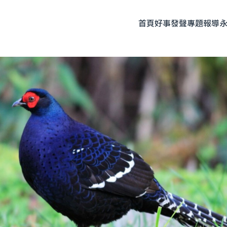
首頁
好事發聲
專題報導
題企劃
人物專訪
友善飲食
時尚美妝
永續生活
全部