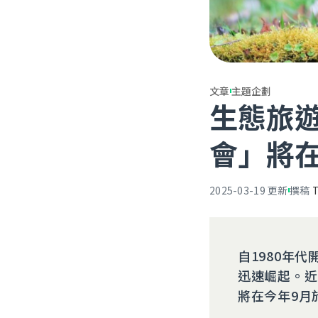
文章
主題企劃
生態旅
會」將
2025-03-19
更新
撰稿
自1980年
迅速崛起。近
將在今年9月