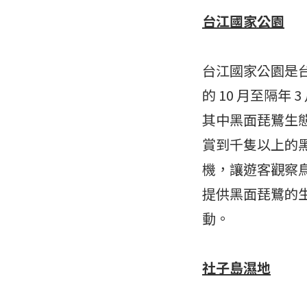
台江國家公園
台江國家公園是
的 10 月至隔
其中黑面琵鷺生
賞到千隻以上的
機，讓遊客觀察
提供黑面琵鷺的
動。
社子島濕地