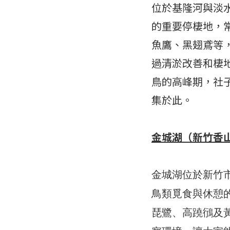
位於基隆河與淡
的重要停棲地，常
魚鷹、黑翅鳶等
過清淤改善和棲地
鳥的高峰期，社
集於此。
金城湖（新竹香
金城湖位於新竹
鳥類覓食與休憩
琵鷺、高蹺鴴及