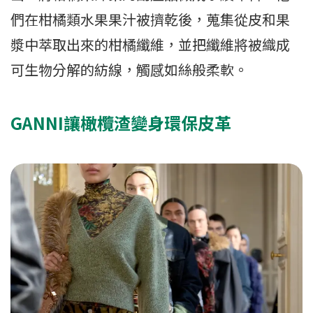
們在柑橘類水果果汁被擠乾後，蒐集從皮和果
漿中萃取出來的柑橘纖維，並把纖維將被織成
可生物分解的紡線，觸感如絲般柔軟。
GANNI讓橄欖渣變身環保皮革