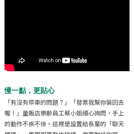
慢一點，更貼心
「有沒有停車的問題？」「發票我幫你裝回去
喔！」量販店樂齡員工蔡小姐細心詢問，手上
的動作不疾不徐。這裡是設置給長輩的「聊天