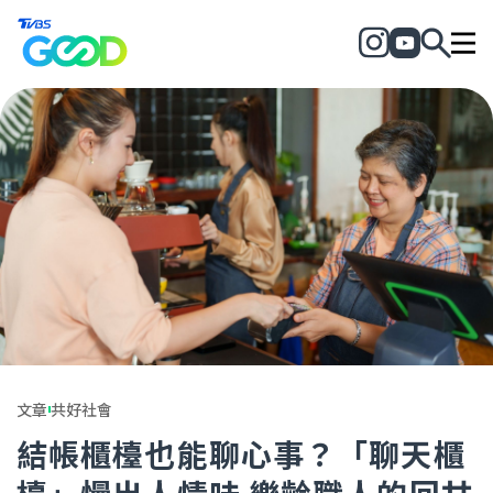
文章
共好社會
結帳櫃檯也能聊心事？「聊天櫃