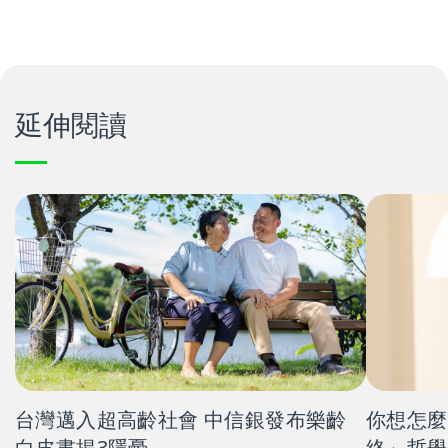
延伸閱讀
台灣邁入超高齡社會 中信銀發布樂齡
你想怎麼
白皮書揭3隱憂
終」哲學