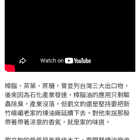
樟腦、茶葉、蔗糖，曾並列台灣三大出口物，
後來因為石化產業發達，樟腦油的應用只剩驅
蟲除臭，產業沒落，但劉文鈞還是堅持要把新
竹峨嵋老家的煉油廠延續下去，對他來說那股
帶著帶著涼意的香氣，就是家的味道。
劉文鈞的爸爸早年是伐木工，專門替煉油廠收