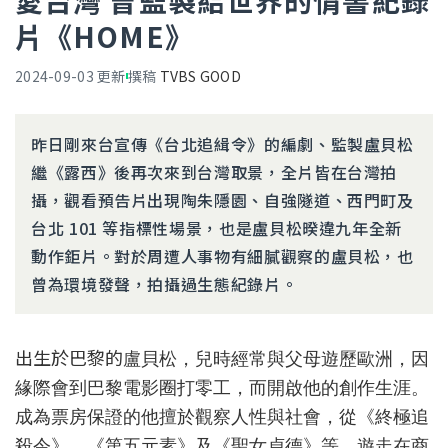
愛台灣 曾監製給世界的情書紀錄
片《HOME》
2024-09-03
更新
撰稿
TVBS GOOD
昨日剛來台宣傳《台北追緝令》的編劇、監製盧貝松
繼《露西》後再次來到台灣取景，全片皆在台灣拍
攝，觀看預告片出現陶朱隱園、自強隧道、西門町及
台北 101 等指標性場景，也是盧貝松暌違九年全新
動作鉅片。對於周遭人事物有細膩觀察的盧貝松，也
曾為環境發聲，拍攝過生態紀錄片。
出生於巴黎的
盧貝松，兒時經常與父母遊歷歐洲，因
緣際會到巴黎電影圈打零工，而開啟他的創作生涯。
成為票房保證的他擅於觀察人性與社會，從《終極追
殺令》、《第五元素》及《聖女貞德》等，遊走在商