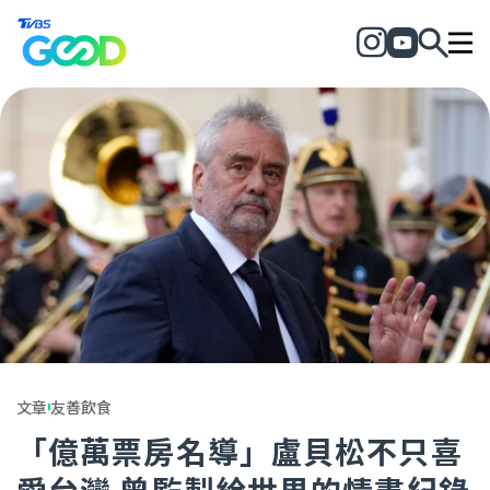
文章
友善飲食
「億萬票房名導」盧貝松不只喜