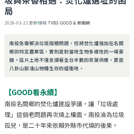
圾與茶香相遇：焚化爐選址的困
局
2026-03-22
更新
撰稿
TVBS GOOD & 新聞網
南投急需解決垃圾囤積問題，但將焚化爐強加在名間
鄉的特定農業區，實則是對當地生物多樣性的一場豪
賭。這片土地不僅支撐著全台半數的茶葉供應，更是
八卦山脈淺山物種生存的緩衝地。
【GOOD看永續】
南投名間鄉的焚化爐建設爭議，讓「垃圾處
理」這個老問題再次燒上檯面。南投淪為垃圾
孤兒，是二十年來依賴外縣市代燒的後果。