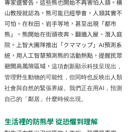
專家還警告，這些熊也開始不再害怕人類。橫
山教授就認為，熊可能已經學會，人類其實不
可怕。在秋田、岩手等地，甚至出現「都市
熊」。熊開始在街頭夜奔、翻牆入屋、潛入庭
院。上智大團隊推出「クママップ」AI預測系
統，用人工智慧預測熊的活動熱點，提醒民眾
避開高風險區域，
這項創新顯示科技呈現出，
管理野生動物的可能性，但同時也反映出人類
社會與自然的緊張界線。我們正在用AI，預測
自己的「鄰居」什麼時候出現。
生活裡的防熊學 從恐懼到理解