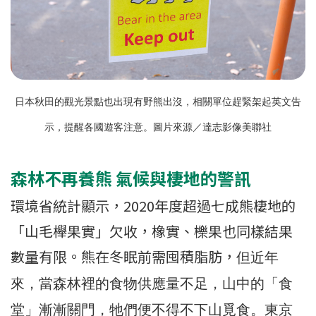
日本秋田的觀光景點也出現有野熊出沒，相關單位趕緊架起英文告
示，提醒各國遊客注意。
圖片來源／達志影像美聯社
森林不再養熊 氣候與棲地的警訊
環境省統計顯示，2020年度超過七成熊棲地的
「山毛櫸果實」欠收，橡實、櫟果也同樣結果
數量有限。熊在冬眠前需囤積脂肪，
但近年
來，
當森林裡的食物供應量不足，山中的「食
堂」漸漸關門，牠們便不得不下山覓食。東京