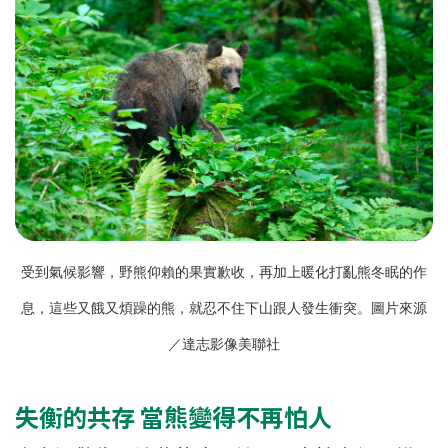
受到氣候影響，野熊仰賴的果實歉收，再加上暖化打亂熊冬眠的作
息，這些又餓又煩躁的熊，就忍不住下山跟人發生衝突。
圖片來源
／達志影像美聯社
失衡的共存 當熊變得不再怕人