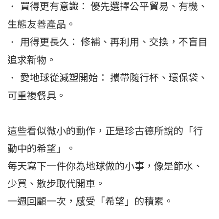
買得更有意識： 優先選擇公平貿易、有機、
・
生態友善產品。
用得更長久： 修補、再利用、交換，不盲目
・
追求新物。
愛地球從減塑開始： 攜帶隨行杯、環保袋、
・
可重複餐具。
這些看似微小的動作，正是珍古德所說的「行
動中的希望」。
每天寫下一件你為地球做的小事，像是節水、
少買、散步取代開車。
一週回顧一次，感受「希望」的積累。