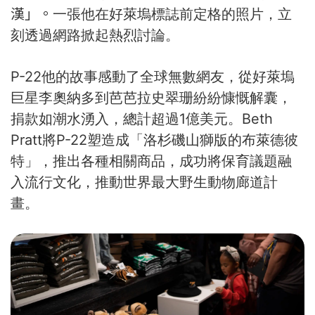
漢」。
一張他在好萊塢標誌前定格的照片，立
刻透過網路掀起熱烈討論。
P-22他的故事感動了全球無數網友，從好萊塢
巨星李奧納多到芭芭拉史翠珊紛紛慷慨解囊，
捐款如潮水湧入，總計超過1億美元。Beth
Pratt將P-22塑造成「洛杉磯山獅版的布萊德彼
特」，推出各種相關商品，成功將保育議題融
入流行文化，推動世界最大野生動物廊道計
畫。