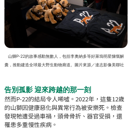
山獅P-22的故事感動無數人，包括李奧納多等好萊塢明星慷慨解
囊，推動建造全球最大野生動物廊道。圖片來源／達志影像美聯社
告別孤影 迎來跨越的那一刻
然而P-22的結局令人唏噓。2022年，這隻12歲
的山獅因健康惡化與異常行為被安樂死。檢查
發現牠遭受過車禍，頭骨骨折、器官受損，還
罹患多重慢性疾病。