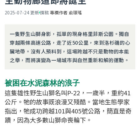
生動物廊道即將誕生
2025-07-24
更新
撰稿
專欄作者 俞璟瑤
一隻野生山獅身影，孤單的現身格里菲斯公園。獨自
穿越兩條高速公路，走了近50公里，來到洛杉磯的心
臟地帶。沒有人預料到，這場跨越不只是動物的本能
之舉，而將演變為一場城市與自然重新和解的運動。
被困在水泥森林的浪子
這隻雄性野生山獅名叫P-22，一歲半，重約41
公斤。牠的故事既浪漫又殘酷。當地生態學家
指出，牠成功跨越101與405號公路，簡直是奇
蹟，因為大多數山獅命喪輪下。