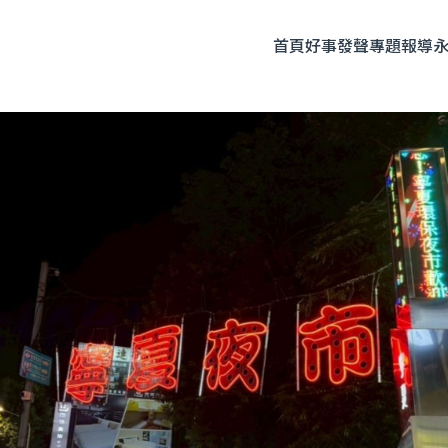
首頁
好事發聲
專題報導
題企劃
人物專訪
友善飲食
時尚美妝
永續生活
全部