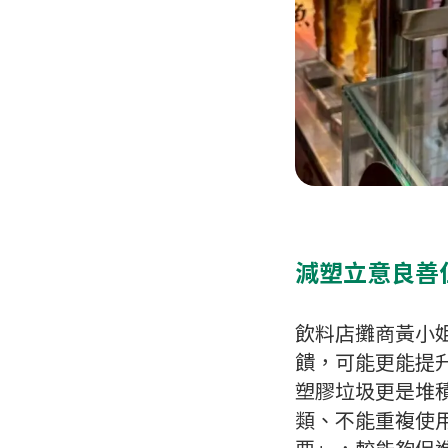
減塑立意良善
飲料店攤商黃小
饋，可能更能提
塑膠垃圾更是堆
類、不能重複使