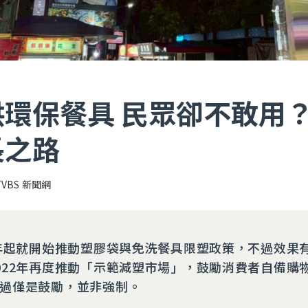
供環保餐具 民眾卻不敢用
長之路
TVBS 新聞網
2年起就開始推動塑膠袋與免洗餐具限塑政策，不過效果
022年再度推動「示範減塑市場」，鼓勵消費者自備購
過僅是鼓勵，並非強制。