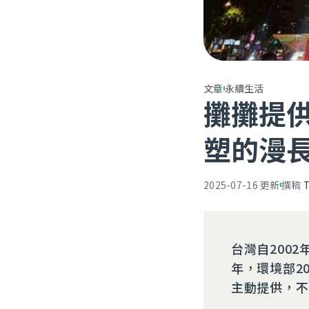
文章
永續生活
攤攤提
塑的漫
2025-07-16
更新
撰稿
台灣自200
年，環境部2
主動提供，不