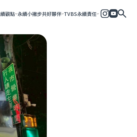
永續觀點
永續小撇步
共好夥伴
TVBS永續責任
全部
永續企業
共好社會
永續影響力報告
永續城市
永續加
一步一腳印
團體與個人
永續e指南