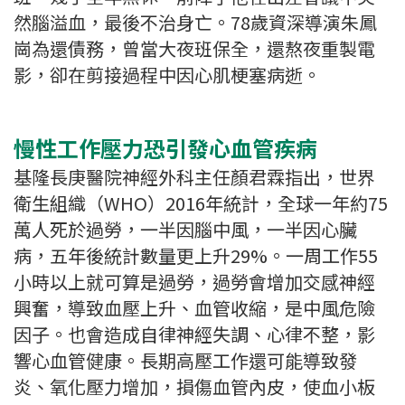
然腦溢血，最後不治身亡。78歲資深導演朱鳳
崗為還債務，曾當大夜班保全，還熬夜重製電
影，卻在剪接過程中因心肌梗塞病逝。
慢性工作壓力恐引發心血管疾病
基隆長庚醫院神經外科主任顏君霖指出，世界
衛生組織（WHO）2016年統計，全球一年約75
萬人死於過勞，一半因腦中風，一半因心臟
病，五年後統計數量更上升29%。一周工作55
小時以上就可算是過勞，過勞會增加交感神經
興奮，導致血壓上升、血管收縮，是中風危險
因子。也會造成自律神經失調、心律不整，影
響心血管健康。長期高壓工作還可能導致發
炎、氧化壓力增加，損傷血管內皮，使血小板