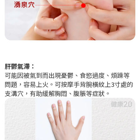
肝鬱氣滯：
可能因被氣到而出現憂鬱、食慾過度、煩躁等
問題，容易上火。可按摩手背腕橫紋上3寸處的
支溝穴，有助緩解胸悶、腹脹等症狀。