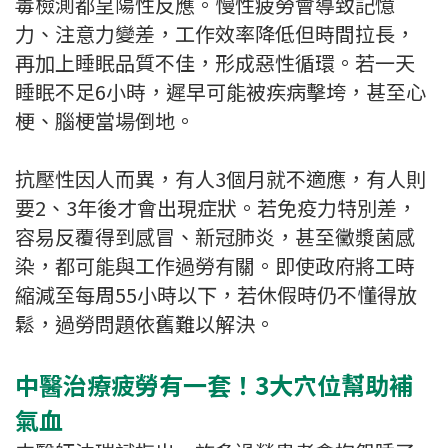
毒檢測都呈陽性反應。慢性疲勞會導致記憶
力、注意力變差，工作效率降低但時間拉長，
再加上睡眠品質不佳，形成惡性循環。若一天
睡眠不足6小時，遲早可能被疾病擊垮，甚至心
梗、腦梗當場倒地。
抗壓性因人而異，有人3個月就不適應，有人則
要2、3年後才會出現症狀。若免疫力特別差，
容易反覆得到感冒、新冠肺炎，甚至黴漿菌感
染，都可能與工作過勞有關。即使政府將工時
縮減至每周55小時以下，若休假時仍不懂得放
鬆，過勞問題依舊難以解決。
中醫治療疲勞有一套！3大穴位幫助補
氣血