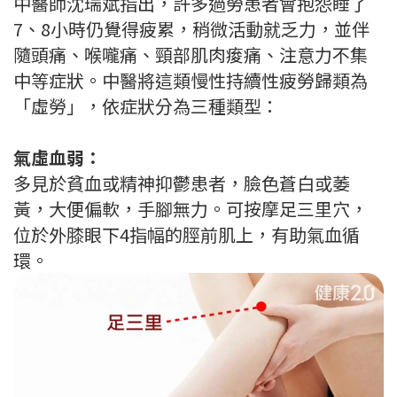
中醫師沈瑞斌指出，許多過勞患者會抱怨睡了
7、8小時仍覺得疲累，稍微活動就乏力，並伴
隨頭痛、喉嚨痛、頸部肌肉痠痛、注意力不集
中等症狀。中醫將這類慢性持續性疲勞歸類為
「虛勞」，依症狀分為三種類型：
氣虛血弱：
多見於貧血或精神抑鬱患者，臉色蒼白或萎
黃，大便偏軟，手腳無力。可按摩足三里穴，
位於外膝眼下4指幅的脛前肌上，有助氣血循
環。