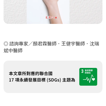
◎ 諮詢專家／顏君霖醫師．王健宇醫師．沈瑞
斌中醫師