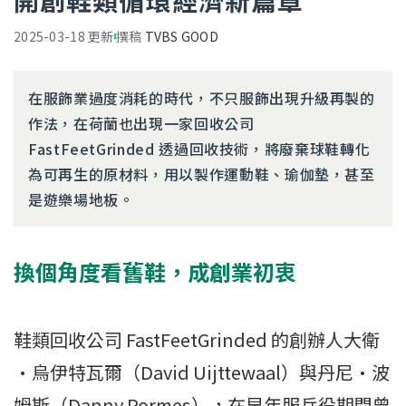
開創鞋類循環經濟新篇章
2025-03-18
更新
撰稿
TVBS GOOD
在服飾業過度消耗的時代，不只服飾出現升級再製的
作法，在荷蘭也出現一家回收公司
FastFeetGrinded 透過回收技術，將廢棄球鞋轉化
為可再生的原材料，用以製作運動鞋、瑜伽墊，甚至
是遊樂場地板。
換個角度看舊鞋，成創業初衷
鞋類回收公司 FastFeetGrinded 的創辦人大衛
·烏伊特瓦爾（David Uijttewaal）與丹尼·波
姆斯（Danny Pormes），在早年服兵役期間曾