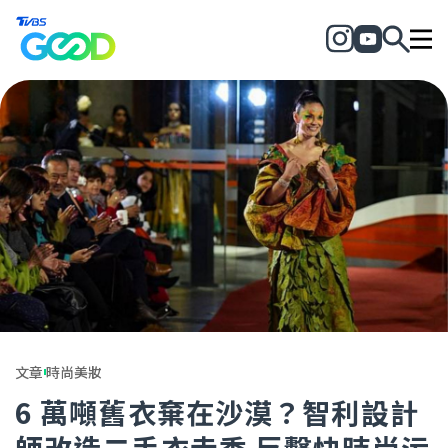
文章
時尚美妝
6 萬噸舊衣棄在沙漠？智利設計