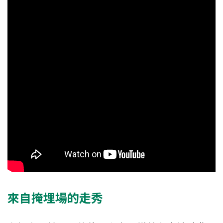
來自掩埋場的走秀