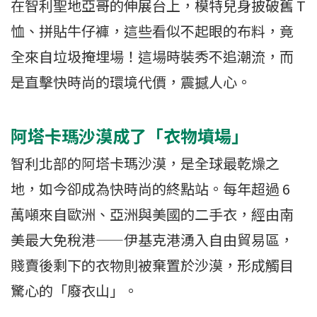
在智利聖地亞哥的伸展台上，模特兒身披破舊 T
恤、拼貼牛仔褲，這些看似不起眼的布料，竟
全來自垃圾掩埋場！這場時裝秀不追潮流，而
是直擊快時尚的環境代價，震撼人心。
阿塔卡瑪沙漠成了「衣物墳場」
智利北部的阿塔卡瑪沙漠，是全球最乾燥之
地，如今卻成為快時尚的終點站。每年超過 6
萬噸來自歐洲、亞洲與美國的二手衣，經由南
美最大免稅港——伊基克港湧入自由貿易區，
賤賣後剩下的衣物則被棄置於沙漠，形成觸目
驚心的「廢衣山」。