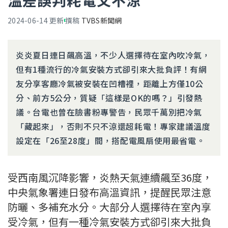
溫差誤判耗電又不涼
2024-06-14
更新
撰稿
TVBS新聞網
炎炎夏日連日飆高溫，不少人選擇待在室內吹冷氣，
但有1種流行的冷氣安裝方式卻引來大批負評！有網
友分享客廳冷氣被安裝在凹槽裡，距離上方僅10公
分、前方5公分，質疑「這樣是OK的嗎？」引發熱
議。台電也曾在臉書粉專警告，民眾千萬別把冷氣
「藏起來」，否則不只不涼還超耗電！專家建議溫度
設定在「26至28度」間，搭配電風扇使用最省電。
受西南風沉降影響，炎熱天氣連續飆至36度，
中央氣象署連日發布高溫資訊，提醒民眾注意
防曬、多補充水分。大部分人選擇待在室內享
受冷氣，但有一種冷氣安裝方式卻引來大批負