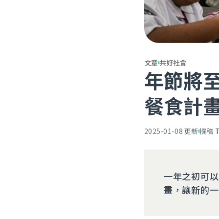
文章
共好社會
年節將
餐食計
2025-01-08
更新
撰稿
一年之初可以
畫，讓新的一