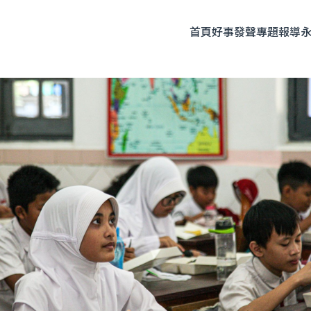
首頁
好事發聲
專題報導
題企劃
人物專訪
友善飲食
時尚美妝
永續生活
全部