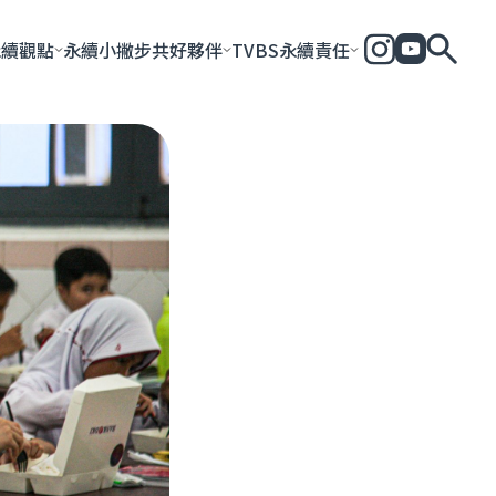
永續觀點
永續小撇步
共好夥伴
TVBS永續責任
全部
永續企業
共好社會
永續影響力報告
永續城市
永續加
一步一腳印
團體與個人
永續e指南