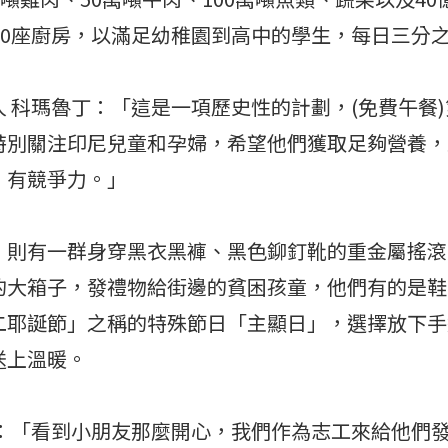
00座廚房，以滿足幼稚園到高中的學生，每日三分
 科瑪魯丁：「這是一項歷史性的計劃，(免費午餐
特別關注印尼兒童和孕婦，希望他們獲取足夠營養，
、有競爭力。」
，則有一群身穿黑衣黑褲、黑色鉚釘靴的重金屬搖滾
的大箱子，發禮物給街邊的貧困孩童，他們有的是鞋
二耶誕節」之稱的特殊節日「主顯日」，選擇放下手
送上溫暖。
德：「看到小朋友那麼開心，我們作為志工來給他們