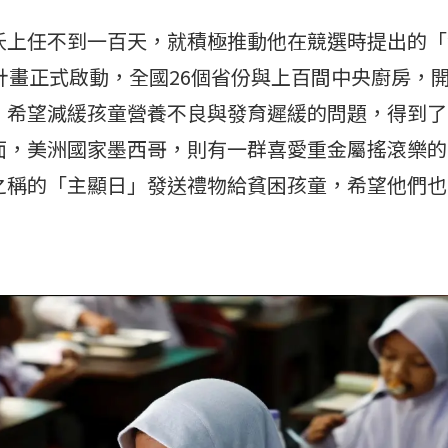
沃上任不到一百天，就積極推動他在競選時提出的「
計畫正式啟動，全國26個省份與上百間中央廚房，
，希望減緩孩童營養不良與發育遲緩的問題，得到了
面，美洲國家墨西哥，則有一群喜愛重金屬搖滾樂的
之稱的「主顯日」發送禮物給貧困孩童，希望他們也