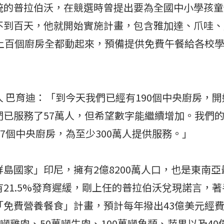
統的普拉伯沃，在競選時曾提出要為全國中小學孩童
不到百天，他就開始實施計畫，包含雅加達、爪哇、
及上百個廚房全都動起來，預備提供免費午餐給各校
 巴育迪：「到今天我們已經有190個中央廚房，
已服務了57萬人，但希望數字能繼續增加。我們的
37個中央廚房，為至少300萬人提供服務。」
島國家」印尼，擁有2億8200萬人口，也是東南亞
21.5%發育遲緩，剛上任的普拉伯沃兌現諾言，
免費營養餐食」計畫，預計每年撥出43億美元經費
萬噸雞肉、50萬噸牛肉、100萬噸魚類、蔬果以及4