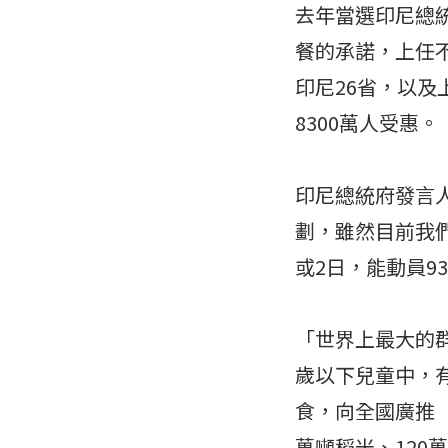
去年當選印尼總
餐的承諾，上任
印尼26省，以
8300萬人受惠。
印尼總統府發言人
劃，雖然目前我們
或2日，能動員9
「世界上最大的群
歲以下兒童中，有
食，向全國廣推「
萬噸稻米、120