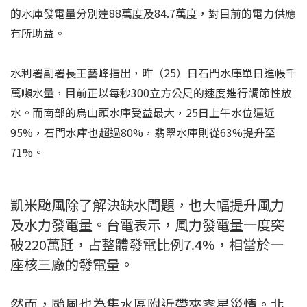
的水庫發電量分別達88萬度及84.7萬度，對目前的電力供應
有所助益。
水利署副署長王藝峰指出，昨（25）日石門水庫單日進帳千
萬噸水量，目前正以每秒300立方公尺的速度進行調節性放
水。而南部的烏山頭水庫受益最大，25日上午水位逼近
95%，石門水庫也超過80%，翡翠水庫則從63%提升至
71%。
凱米颱風除了解決缺水問題，也大幅提升風力
及水力發電量。台電表示，風力發電量一度突
破220萬瓩，占整體發電比例7.4%，相當於一
座核三廠的發電量。
然而，颱風也為集水區附近帶來零星災情。北