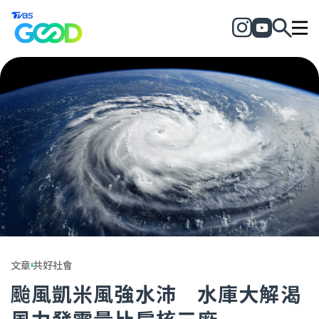
文章
共好社會
颱風凱米風強水沛 水庫大解渴