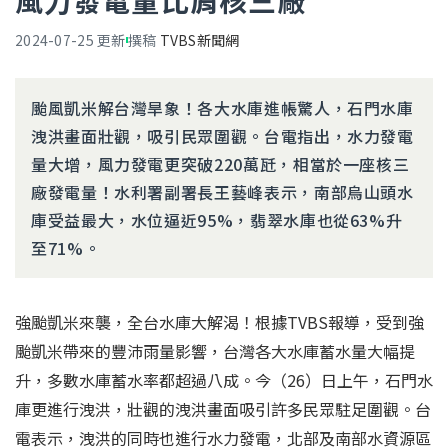
風力發電量比肩核三廠
2024-07-25
更新
撰稿
TVBS新聞網
颱風凱米解台灣旱象！各大水庫進帳驚人，石門水庫
洩洪畫面壯觀，吸引民眾圍觀。台電指出，水力發電
量大增，風力發電更突破220萬瓩，相當於一座核三
廠發電量！水利署副署長王藝峰表示，南部烏山頭水
庫受益最大，水位逼近95%，翡翠水庫也從63%升
至71%。
強颱凱米來襲，全台水庫大解渴！根據TVBS報導，受到強
颱凱米帶來的豐沛雨量影響，台灣各大水庫蓄水量大幅提
升，多數水庫蓄水率都超過八成。今（26）日上午，石門水
庫更進行洩洪，壯觀的洩洪畫面吸引許多民眾駐足圍觀。台
電表示，洩洪的同時也進行水力發電，北部及南部水資源區