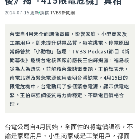
後》揭「415限電危機」真相
2024-07-15
更新
撰稿
TVBS新聞網
台電自4月起全面調漲電價，影響家庭、小型商家及
工業用戶，卻未提升供電品質。每次跳電、停電原因
常歸咎於「小動物」破壞。TVBS Podcast節目《新
聞幕後》邀請台電核四廠前廠長王伯輝揭露，福島核
災為人為疏失，並解釋台灣缺電問題。王伯輝表示，
南電北送及緊急電源使用表明台灣缺電。4月15日的
限電危機中，台電動用了多個緊急電源，顯示供電吃
緊。王伯輝強調優質電力需穩定、不斷電且價格合
理。
台電公司自4月開始，全面性的將電價調漲，不
論是家庭用戶、小型商家或是工業用戶，都面