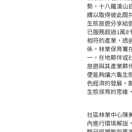
勢，十八羅漢山
續以取得彼此間
生態旅遊分享給
已服務超過1萬8
相符的產業，透
係。林業保育署
一，在地夥伴或
旅遊與其產業夥
便能夠讓六龜生
色經濟的發展。
生態保育的思維
社區林業中心陳
內進行環境解說
驗已經擴散到臺