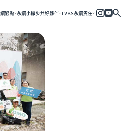
永續觀點
永續小撇步
共好夥伴
TVBS永續責任
全部
永續企業
共好社會
永續影響力報告
永續城市
永續加
一步一腳印
團體與個人
永續e指南