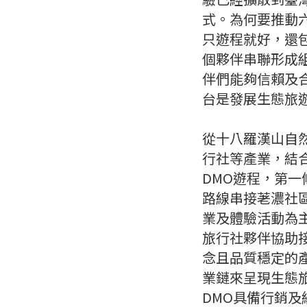
式。為何要推動
只遊程就好，還
個夥伴串聯形成
伴們能夠信賴及
台是發展生態旅
從十八羅漢山自
行社等產業，結
DMO遊程，第
路線串接荖濃社
業及體驗活動為
旅行社夥伴協助
念且品質穩定的
業鏈來呈現生態
DMO具備行銷