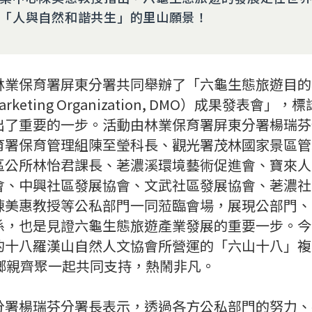
「人與自然和諧共生」的里山願景！
林業保育署屏東分署共同舉辦了「六龜生態旅遊目的
n Marketing Organization, DMO）成果發表
出了重要的一步。活動由林業保育署屏東分署楊瑞芬
育署保育管理組陳至瑩科長、觀光署茂林國家景區管
區公所林怡君課長、荖濃溪環境藝術促進會、寶來人
會、中興社區發展協會、文武社區發展協會、荖濃社
陳美惠教授等公私部門一同蒞臨會場，展現公部門、
係，也是見證六龜生態旅遊產業發展的重要一步。今
的十八羅漢山自然人文協會所營運的「六山十八」複
地鄉親齊聚一起共同支持，熱鬧非凡。
分署楊瑞芬分署長表示，透過各方公私部門的努力、