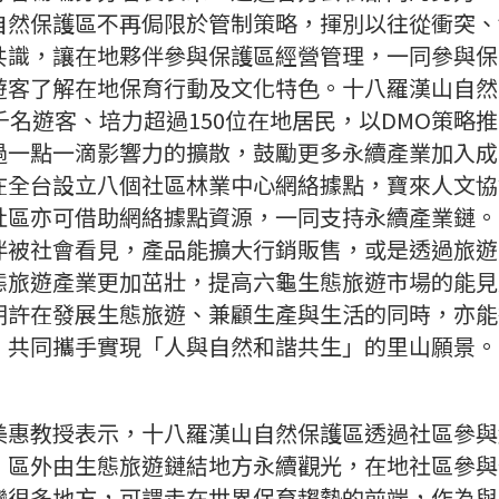
自然保護區不再侷限於管制策略，揮別以往從衝突、
共識，讓在地夥伴參與保護區經營管理，一同參與保
遊客了解在地保育行動及文化特色。十八羅漢山自然人
千名遊客、培力超過150位在地居民，以DMO策略
過一點一滴影響力的擴散，鼓勵更多永續產業加入成
在全台設立八個社區林業中心網絡據點，寶來人文協
社區亦可借助網絡據點資源，一同支持永續產業鏈。
伴被社會看見，產品能擴大行銷販售，或是透過旅遊
態旅遊產業更加茁壯，提高六龜生態旅遊市場的能見
期許在發展生態旅遊、兼顧生產與生活的同時，亦能
，共同攜手實現「人與自然和諧共生」的里山願景。
美惠教授表示，十八羅漢山自然保護區透過社區參與
，區外由生態旅遊鏈結地方永續觀光，在地社區參與
灣很多地方，可謂走在世界保育趨勢的前端，作為與