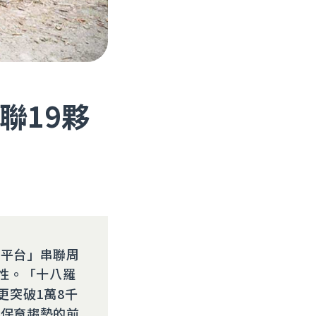
聯19夥
八平台」串聯周
性。「十八羅
更突破1萬8千
界保育趨勢的前