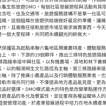
六龜生態旅遊DMO，每個社區發展遊程與活動有其
包含吃、住及交通等，旅遊服務建構不是單一社區可
組織，這個組織在旅遊供給端做好最足的準備，讓擁
合作，且需擔任接軌旅遊市場至需求端賣東西，今天
遊一個大里程碑，共同把永續觀光的餅做大。
然保護區為起點串聯六龜地區周邊農特產、體驗服務
合上、中、下游的19個夥伴，推出三條特色旅遊路
一條路線串接中興社區，以有機農場、濕地和林下養
區，以約翰湯姆生文化路徑為主軸，第三條路線串接
主軸。除了推廣小農產品以及行銷體驗服務業者，也
接軌市場共同行銷，不僅提高地方產品能見度，更為
產品好選擇。DMO模式最大的特色是改變單點運作
旅遊產品的多元及豐富性，並從重視各權益關係人的
及經營管理功能，於產業發展過程中培力在地永續產