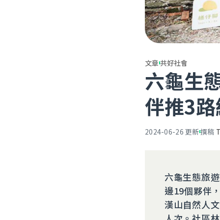
文章
共好社會
六龜生
伴推3路
2024-06-26
更新
撰稿
六龜生態旅遊
邊19個夥伴
漢山自然人文
人次。社區林