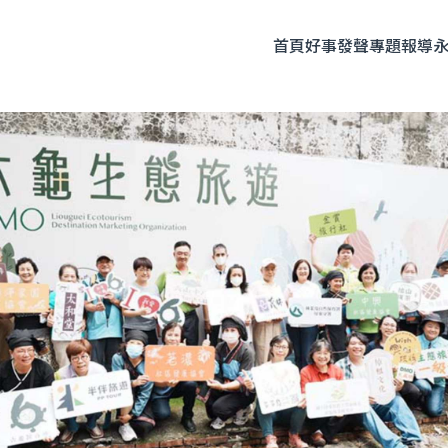
首頁
好事發聲
專題報導
題企劃
人物專訪
友善飲食
時尚美妝
永續生活
全部