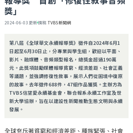
報導獎 首創「修復性敘事音頻
獎」
2024-06-03
更新
撰稿
TVBS新聞網
第八屆《全球華文永續報導獎》徵件自2024年6月1
日起至6月30日止，分專業與學生組，歡迎以平面、
影片、融媒體、音頻類型報名，總獎金超過190萬
元。此獎項鼓勵媒體報導貧窮、經濟差距、社會正義
等議題，並強調修復性敘事，展示人們從困境中復原
的故事。去年徵件688件，47組作品獲獎。主辦方為
TVBS信望愛永續基金會，聯合報系永續工作室及世
新大學協辦，旨在以建設性新聞推動生態文明與永續
發展。
全球充斥著貧窮和經濟差距、種族緊張、社會