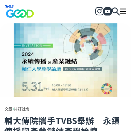
文章
共好社會
輔大傳院攜手TVBS舉辦 永續