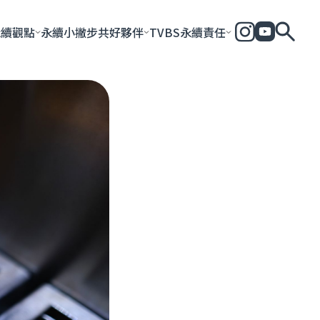
永續觀點
永續小撇步
共好夥伴
TVBS永續責任
全部
永續企業
共好社會
永續影響力報告
永續城市
永續加
一步一腳印
團體與個人
永續e指南