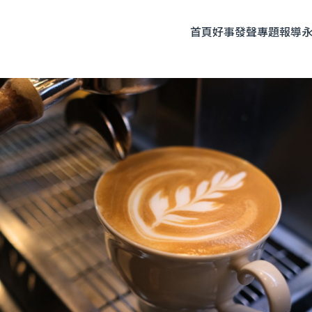
首頁
好事發聲
專題報導
題企劃
人物專訪
友善飲食
時尚美妝
永續生活
全部