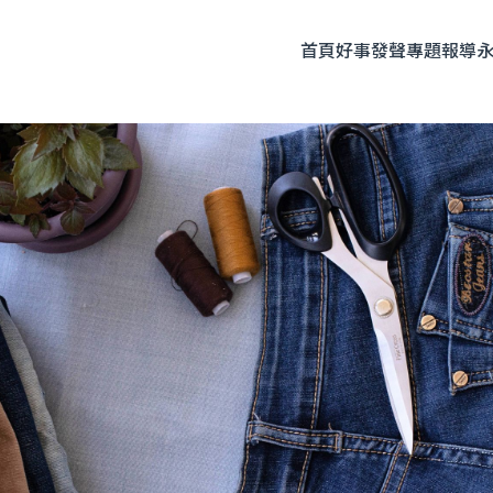
首頁
好事發聲
專題報導
題企劃
人物專訪
友善飲食
時尚美妝
永續生活
全部