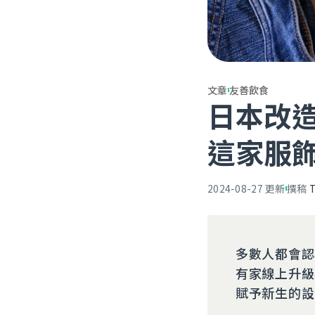
文章
友善飲食
日本改
這家服
2024-08-27
更新
撰稿
多數人都會認
有家線上升級再
賦予新生的設