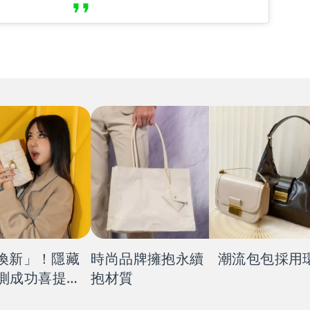
舊換新」！隱藏
時尚品牌擁抱永續 潮流包包採用
測成功喜提新
抱材質