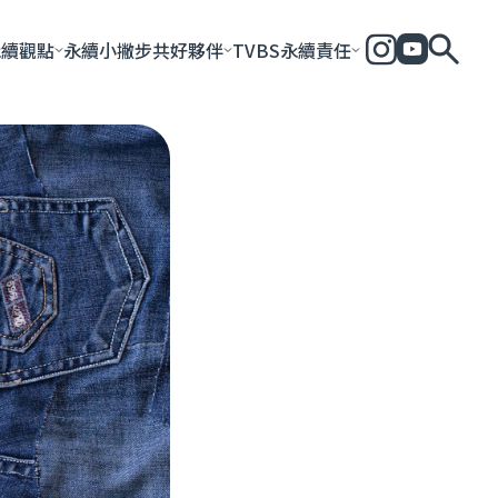
永續觀點
永續小撇步
共好夥伴
TVBS永續責任
全部
永續企業
共好社會
永續影響力報告
永續城市
永續加
一步一腳印
團體與個人
永續e指南