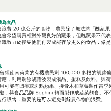
成為食品
浪費 20 億公斤的食物，農民除了無法將「醜蔬
也會希望購買相對外觀良好的蔬果，但醜蔬果不代表
組織致力於搜集他們再製成能存放更久的食品，像是
。
味
Army 曾經使南荷蘭的有機農民剩 100,000 多根的
響應，利用剩餘胡蘿波製成湯品、蛋糕及飲料。與荷
作，運用可能有凹痕或斑點蘋果、接骨木和草莓製作當
辣椒，與食品品牌 Sophini 轉而製作成蔬菜麵食
進行販售，重要的是可以避免剩餘農作物的浪費。