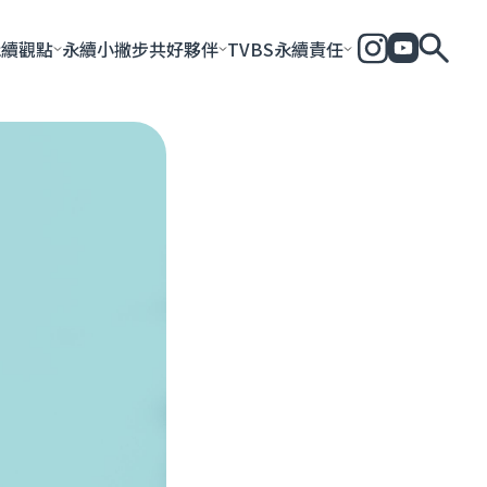
永續觀點
永續小撇步
共好夥伴
TVBS永續責任
全部
永續企業
共好社會
永續影響力報告
永續城市
永續加
一步一腳印
團體與個人
永續e指南