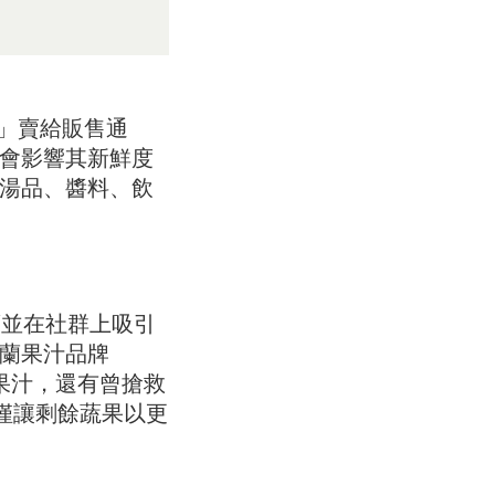
果」賣給販售通
會影響其新鮮度
湯品、醬料、飲
胡蘿蔔並在社群上吸引
蘭果汁品牌
季果汁，還有曾搶救
。不僅讓剩餘蔬果以更