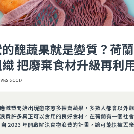
狀的醜蔬果就是變質？荷蘭
織 把廢棄食材升級再利
TVBS GOOD
應減塑開始出現愈來愈多裸賣蔬果，多數人都會以外
浪費許多真正可以食用的良好食材。在荷蘭有一個社會企
rmy 自 2023 年開啟解決食物浪費的計畫，讓可能快被