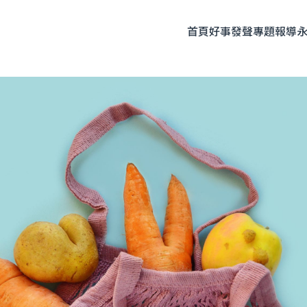
首頁
好事發聲
專題報導
題企劃
人物專訪
友善飲食
時尚美妝
永續生活
全部