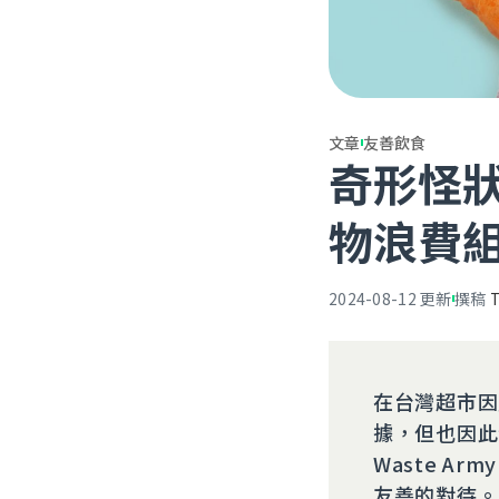
文章
友善飲食
奇形怪
物浪費組
2024-08-12
更新
撰稿
在台灣超市因
據，但也因此
Waste A
友善的對待。