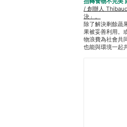
扭轉食物不完美 
/ 創辦人 Thib
決」。
除了解決剩餘蔬
果被妥善利用。
物浪費為社會共
也能與環境一起