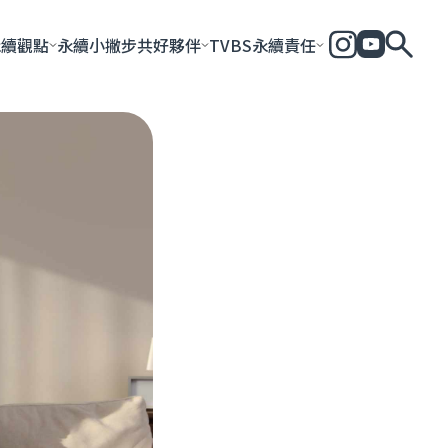
永續觀點
永續小撇步
共好夥伴
TVBS永續責任
全部
永續企業
共好社會
永續影響力報告
永續城市
永續加
一步一腳印
團體與個人
永續e指南