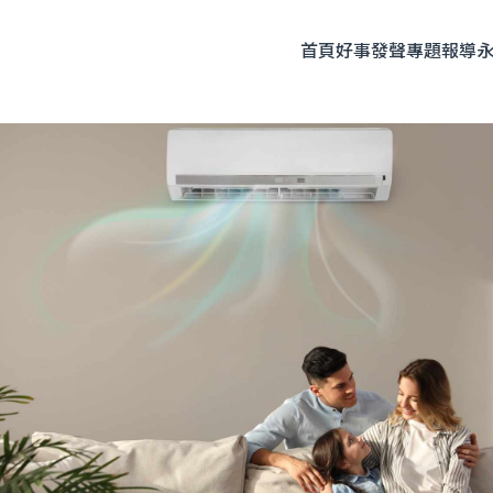
首頁
好事發聲
專題報導
題企劃
人物專訪
友善飲食
時尚美妝
永續生活
全部