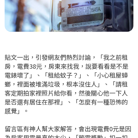
貼文一出，引發網友們熱烈討論，「我之前租
房，電費38元，房東來找我，說要看看是不是
電錶壞了」、「租給蚊子？」、「小心租屋蟑
螂，裡面被堆滿垃圾，根本沒住人」、「請租
客定期拍家裡照片給你看，然後關心他一下人
是否還有居住在那裡」、「怎麼有一種恐怖的
感覺」。
留言區有神人幫大家解答，會出現電費0元是因
為房客用電量真的太少，「節電獎勵」扣一扣