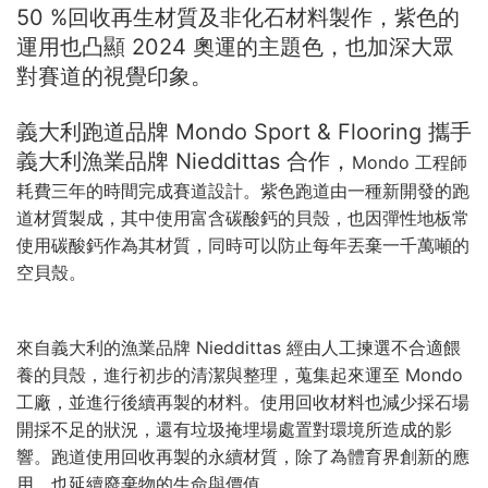
50 %回收再生材質及非化石材料製作，紫色的
運用也凸顯 2024 奧運的主題色，也加深大眾
對賽道的視覺印象。
義大利跑道品牌 Mondo Sport & Flooring 攜手
義大利漁業品牌 Nieddittas 合作，
Mondo
工程師
耗費三年的時間完成賽道設計。紫色跑道由一種新開發的跑
道材質製成，其中使用富含碳酸鈣的貝殼，也因彈性地板常
使用碳酸鈣作為其材質，同時可以防止每年丟棄一千萬噸的
空貝殼。
來自義大利的漁業品牌
Nieddittas 經由人工揀選不合適餵
養的貝殼，進行初步的清潔與整理，蒐集起來運至
Mondo
工廠，並進行後續再製的材料。使用回收材料也減少採石場
開採不足的狀況，還有垃圾掩埋場處置對環境所造成的影
響。跑道使用回收再製的永續材質，除了為體育界創新的應
用，也延續廢棄物的生命與價值。