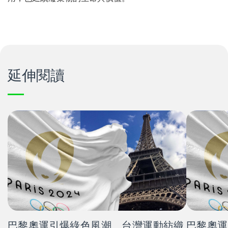
延伸閱讀
巴黎奧運引爆綠色風潮 台灣運動紡織
巴黎奧運