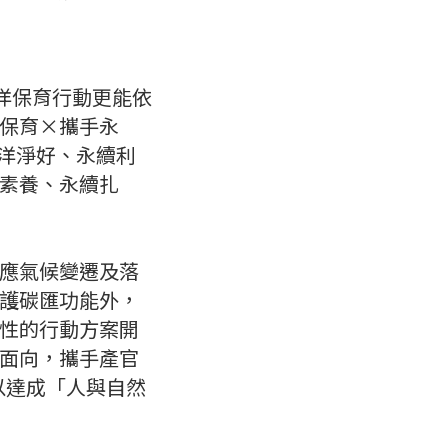
洋保育行動更能依
育󠇆×攜手永
海洋淨好、永續利
素養、永續扎
應氣候變遷及落
護碳匯功能外，
性的行動方案開
面向，攜手產官
以達成「人與自然