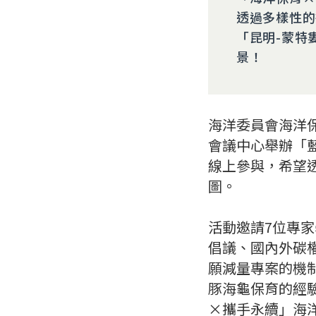
透過多樣性的
「昆明-蒙特
景！
海洋委員會海洋
會議中心舉辦「藍
線上參與，希望
圖。
活動邀請7位專
倡議、國內外碳
願減量專案的機
豚海龜保育的經驗
×攜手永續」海洋