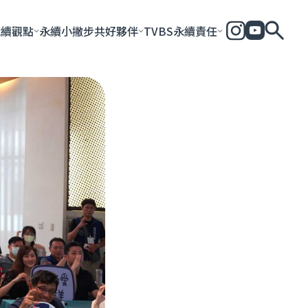
永續觀點
永續小撇步
共好夥伴
TVBS永續責任
全部
永續企業
共好社會
永續影響力報告
永續城市
永續加
一步一腳印
團體與個人
永續e指南