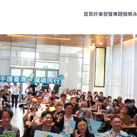
首頁
好事發聲
專題報導
題企劃
人物專訪
友善飲食
時尚美妝
永續生活
全部