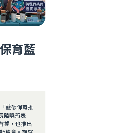
保育藍
辦「藍碳保育推
長陸曉筠表
有據，也推出
的新篇章。期望