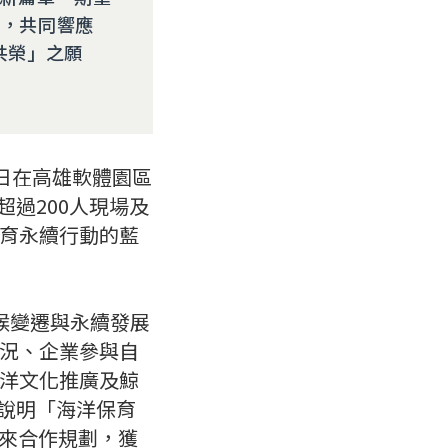
向，共同響應
共榮」之願
日在高雄軟體園區
過200人現場及
育永續行動的藍
候變遷與永續發展
況、企業參與自
洋文化推廣及鯨
明「海洋保育󠇆
未來合作規劃，獲