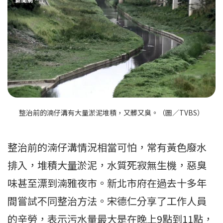
整治前的湳仔溝有大量淤泥堆積，又髒又臭。（圖／TVBS）
整治前的湳仔溝情況相當可怕，常有黃色廢水
排入，堆積大量淤泥，水質死寂無生機，惡臭
味甚至漂到湳雅夜市。新北市府在過去十多年
間嘗試不同整治方法。宋德仁分享了工作人員
的辛勞，表示污水量最大是在晚上9點到11點，