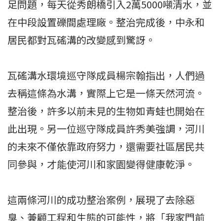
足問題，每天從秀朗橋引入2萬5000噸清水，並
在中段設置礫間處理廠。整治完成後，中永和
居民都對瓦磘溝的改變感到驚訝。
瓦磘溝水環境巡守隊成員楊宗翰指出，人們過
去稱這條為水溝，實際上它是一條天然河流。
整治後，許多以前未見的生物如青蛙也開始在
此出現。另一位巡守隊成員許秀美強調，河川
的未來不僅依靠政府努力，還需要社區居民共
同參與，才能使河川和家園變得健康乾淨。
這兩條河川的成功整治案例，展現了去除惡
臭、兼顧工程和生態的可能性，將「我家門前