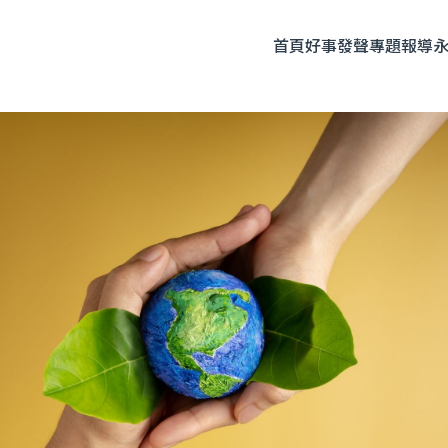
首頁
好事發聲
專題報導
題企劃
人物專訪
友善飲食
時尚美妝
永續生活
全部