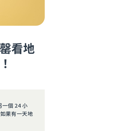
罄看地
！
個 24 小
，如果有一天地