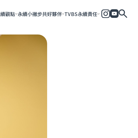
永續觀點
永續小撇步
共好夥伴
TVBS永續責任
全部
永續企業
共好社會
永續影響力報告
永續城市
永續加
一步一腳印
團體與個人
永續e指南