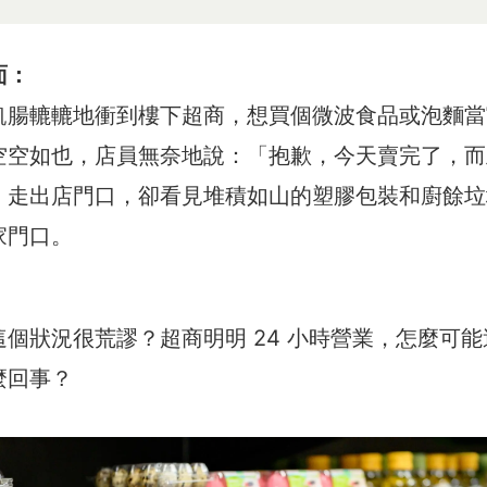
面：
飢腸轆轆地衝到樓下超商，想買個微波食品或泡麵當
空空如也，店員無奈地說：「抱歉，今天賣完了，而
」走出店門口，卻看見堆積如山的塑膠包裝和廚餘垃
家門口。
個狀況很荒謬？超商明明 24 小時營業，怎麼可
麼回事？