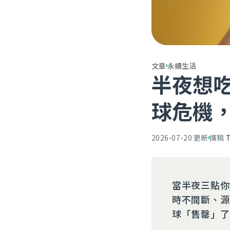
文章
永續生活
半夜想
球危機
2026-07-20
更新
撰稿
當半夜三點你
時不間斷、源
球「售罄」了