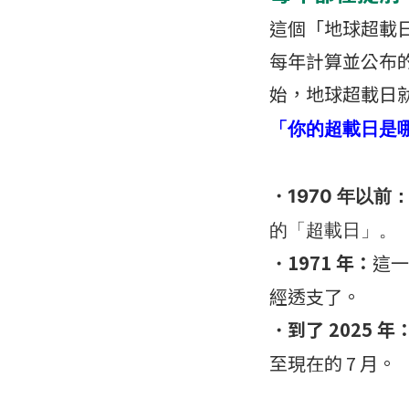
這個「地球超載日」是
每年計算並公布的
始，地球超載日
「你的超載日是
・1970 年以前
的「超載日」。
1971 年：
這一
・
經透支了。
到了 2025 年
・
至現在的 7 月。