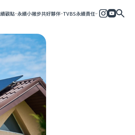
永續觀點
永續小撇步
共好夥伴
TVBS永續責任
全部
永續企業
共好社會
永續影響力報告
永續城市
永續加
一步一腳印
團體與個人
永續e指南