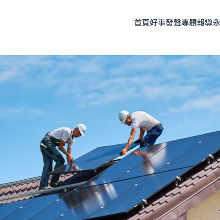
首頁
好事發聲
專題報導
題企劃
人物專訪
友善飲食
時尚美妝
永續生活
全部