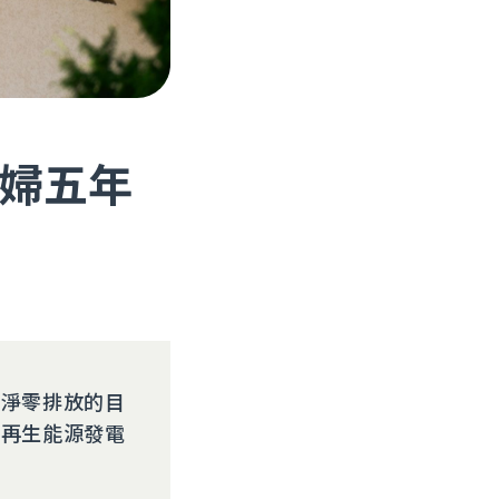
婦五年
向淨零排放的目
設再生能源發電