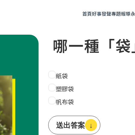
首頁
好事發聲
專題報導
哪一種「袋
題企劃
人物專訪
友善飲食
時尚美妝
永續生活
全部
紙袋
塑膠袋
帆布袋
送出答案
↓