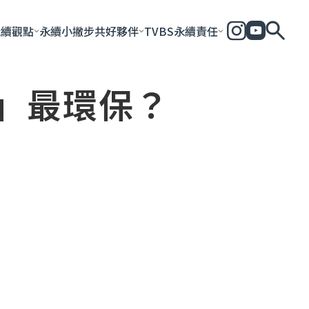
永續觀點
永續小撇步
共好夥伴
TVBS永續責任
」最環保？
全部
永續企業
共好社會
永續影響力報告
永續城市
永續加
一步一腳印
團體與個人
永續e指南